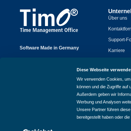
Untern
Über uns
Kontaktfor
Support-Fo
Software Made in Germany
Karriere
Achtzehnmorgenweg 3b
Impressum
61250 Usingen, Deutschland
Diese Webseite verwende
Datenschut
+49 6081 58600
Wir verwenden Cookies, um I
Sitemap
können und die Zugriffe auf 
AGB
Außerdem geben wir Informat
Werbung und Analysen weite
Unsere Partner führen diese
bereitgestellt haben oder d