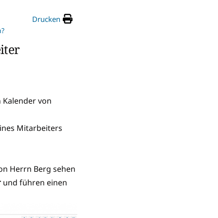
Drucken
n?
iter
n Kalender von
ines Mitarbeiters
on Herrn Berg sehen
r
und führen einen