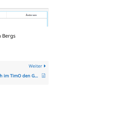
n Bergs
Weiter
Wie kann ich im TimO den Genehmigungsworkflow einstellen?