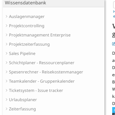
Wissensdatenbank
Auslagenmanager
e
W
Projektcontrolling
Projektmanagement Enterprise
Projektzeiterfassung
D
Sales Pipeline
a
Schichtplaner - Ressourcenplaner
D
Spesenrechner - Reisekostenmanager
e
Teamkalender - Gruppenkalender
B
W
Ticketsystem - Issue tracker
k
Urlaubsplaner
D
Zeiterfassung