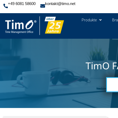
+49 6081 58600
kontakt@timo.net
Produkte
Br
TimO F