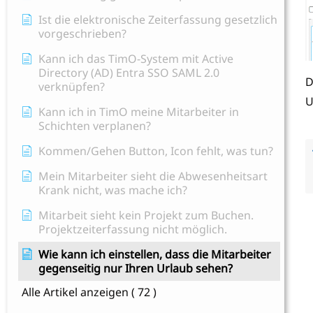
Ist die elektronische Zeiterfassung gesetzlich
vorgeschrieben?
Kann ich das TimO-System mit Active
Directory (AD) Entra SSO SAML 2.0
D
verknüpfen?
U
Kann ich in TimO meine Mitarbeiter in
Schichten verplanen?
Kommen/Gehen Button, Icon fehlt, was tun?
Mein Mitarbeiter sieht die Abwesenheitsart
Krank nicht, was mache ich?
Mitarbeit sieht kein Projekt zum Buchen.
Projektzeiterfassung nicht möglich.
Wie kann ich einstellen, dass die Mitarbeiter
gegenseitig nur Ihren Urlaub sehen?
Alle Artikel anzeigen
( 72 )