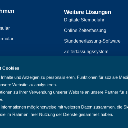
ehmen
Weitere Lösungen
Digitale Stempeluhr
mular
Online Zeiterfassung
rmular
Stundenerfassung-Software
Zeiterfassungssystem
Zeiterfassungssoftware
t Cookies
zerklärung
Arbeitszeiterfassungssystem
nhalte und Anzeigen zu personalisieren, Funktionen für soziale Med
Multiprojektmanagement-Softw
unsere Website zu analysieren.
ionen zu Ihrer Verwendung unserer Website an unsere Partner für s
PMO-Software
r.
Cloud Projektmanagement-Sof
 Informationen möglicherweise mit weiteren Daten zusammen, die Si
ie sie im Rahmen Ihrer Nutzung der Dienste gesammelt haben.
Projektplanungssoftware
Projektsoftware