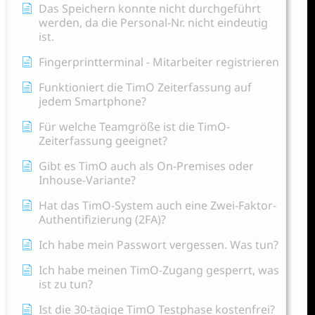
Das Speichern konnte nicht durchgeführt
werden, da die Personal-Nr. nicht eindeutig
ist.
Fingerprintterminal - Mitarbeiter registrieren
Funktioniert die TimO Zeiterfassung auf
jedem Smartphone?
Für welche Teamgröße ist die TimO-
Zeiterfassung geeignet?
Gibt es TimO auch als On-Premises oder
Inhouse-Variante?
Hat das TimO-System auch eine Zwei-Faktor-
Authentifizierung (2FA)?
Ich habe mein Passwort vergessen. Was tun?
Ich habe meinen TimO-Zugang gesperrt, was
ist zu tun?
Ist die 30-tägige TimO Testphase kostenfrei?