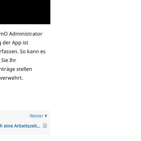
imO Administrator
 der App ist
rfassen. So kann es
Sie Ihr
träge stellen
verwehrt.
Weiter
Wie kann ich eine Arbeitszeitregelung einem Mitarbeiter zuweisen oder anpassen?