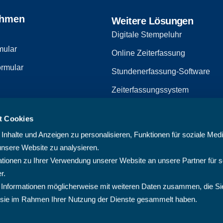
ehmen
Weitere Lösungen
Digitale Stempeluhr
mular
Online Zeiterfassung
rmular
Stundenerfassung-Software
Zeiterfassungssystem
Zeiterfassungssoftware
t Cookies
zerklärung
Arbeitszeiterfassungssystem
nhalte und Anzeigen zu personalisieren, Funktionen für soziale Med
Multiprojektmanagement-Softw
unsere Website zu analysieren.
ionen zu Ihrer Verwendung unserer Website an unsere Partner für s
PMO-Software
r.
Cloud Projektmanagement-Sof
 Informationen möglicherweise mit weiteren Daten zusammen, die Si
ie sie im Rahmen Ihrer Nutzung der Dienste gesammelt haben.
Projektplanungssoftware
Projektsoftware