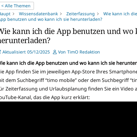
< Alle Themen
Haupt
Wissensdatenbank
Zeiterfassung
Wie kann ich di
pp benutzen und wo kann ich sie herunterladen?
Wie kann ich die App benutzen und wo k
herunterladen?
Aktualisiert
05/12/2025
Von
TimO Redaktion
ie kann ich die App benutzen und wo kann ich sie herunte
ie App finden Sie im jeweiligen App-Store Ihres Smartphon
it dem Suchbegriff “timo mobile” oder dem Suchbegriff “t
ür Zeiterfassung und Urlaubsplanung finden Sie ein Video
ouTube-Kanal, das die App kurz erklärt: