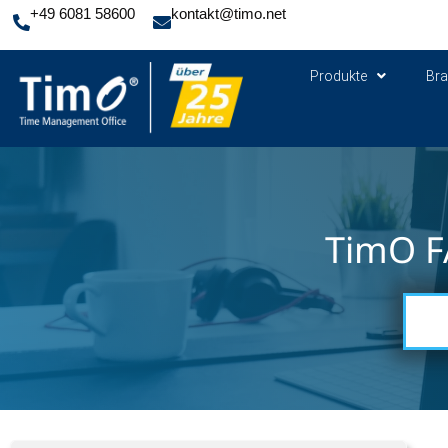
+49 6081 58600
kontakt@timo.net
Produkte
Br
TimO F