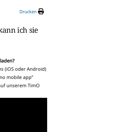
Drucken
e
ann ich sie
rladen?
es (iOS oder Android)
imo mobile app”
 auf unserem TimO