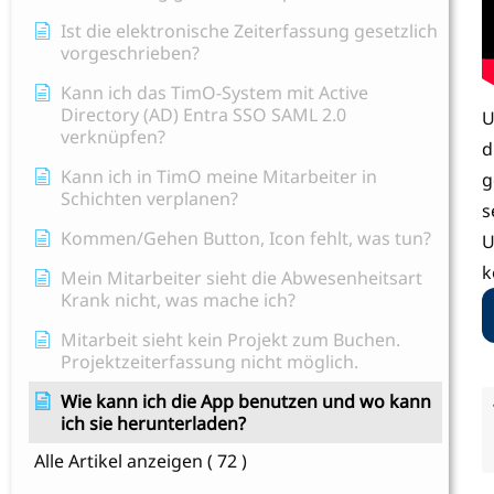
Ist die elektronische Zeiterfassung gesetzlich
vorgeschrieben?
Kann ich das TimO-System mit Active
Directory (AD) Entra SSO SAML 2.0
U
verknüpfen?
d
Kann ich in TimO meine Mitarbeiter in
g
Schichten verplanen?
s
Kommen/Gehen Button, Icon fehlt, was tun?
U
k
Mein Mitarbeiter sieht die Abwesenheitsart
Krank nicht, was mache ich?
Mitarbeit sieht kein Projekt zum Buchen.
Projektzeiterfassung nicht möglich.
Wie kann ich die App benutzen und wo kann
ich sie herunterladen?
Alle Artikel anzeigen
( 72 )