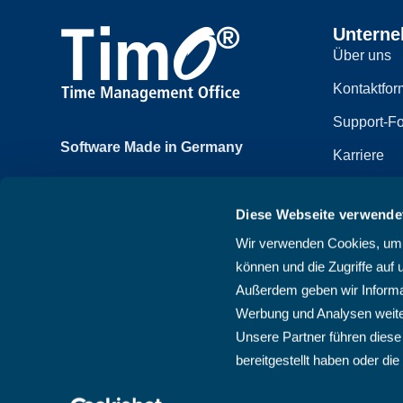
Untern
Über uns
Kontaktfor
Support-Fo
Software Made in Germany
Karriere
Achtzehnmorgenweg 3b
Impressum
61250 Usingen, Deutschland
Diese Webseite verwende
Datenschut
+49 6081 58600
Wir verwenden Cookies, um I
Sitemap
können und die Zugriffe auf 
AGB
Außerdem geben wir Informat
Werbung und Analysen weite
Unsere Partner führen diese
bereitgestellt haben oder d