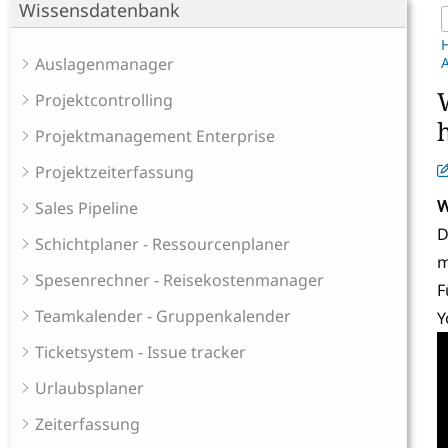
Wissensdatenbank
Auslagenmanager
A
Projektcontrolling
Projektmanagement Enterprise
Projektzeiterfassung
W
Sales Pipeline
D
Schichtplaner - Ressourcenplaner
m
Spesenrechner - Reisekostenmanager
F
Teamkalender - Gruppenkalender
Y
Ticketsystem - Issue tracker
Urlaubsplaner
Zeiterfassung