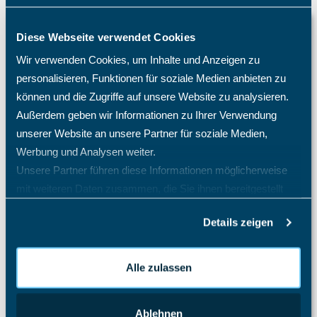
Wissensdatenbank
Diese Webseite verwendet Cookies
Auslagenmanager
Wir verwenden Cookies, um Inhalte und Anzeigen zu
personalisieren, Funktionen für soziale Medien anbieten zu
Das Speichern konnte nicht durchgeführt werden, da
können und die Zugriffe auf unsere Website zu analysieren.
die Personal-Nr. nicht eindeutig ist.
Außerdem geben wir Informationen zu Ihrer Verwendung
Gibt es TimO auch als On-Premises oder Inhouse-
unserer Website an unsere Partner für soziale Medien,
Variante?
Werbung und Analysen weiter.
Hat das TimO-System auch eine Zwei-Faktor-
Unsere Partner führen diese Informationen möglicherweise
Authentifizierung (2FA)?
mit weiteren Daten zusammen, die Sie ihnen bereitgestellt
Ich habe mein Passwort vergessen. Was tun?
haben oder die sie im Rahmen Ihrer Nutzung der Dienste
Ich habe meinen TimO-Zugang gesperrt, was ist zu tun?
Details zeigen
gesammelt haben.
Kann ich das TimO-System mit Active Directory (AD)
Entra SSO SAML 2.0 verknüpfen?
Alle zulassen
Mitarbeiter E-Mail Benachrichtigung Konfiguration
Warum benötige ich eine TimO-Lizenz, wie hoch sind
Ablehnen
meine Lizenzkosten und wie erhöhe ich die Anzahl der