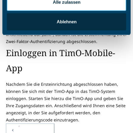
Alle zulassen
Faktor-Authentifizierungs-App (z. B. Google Authenticator)
und scannen Sie den im Browser sichtbaren QR-Code. Nach
dem Einscannen wird Ihnen ein Code angezeigt, den Sie im
Ablehnen
Browser im Feld „Code eingeben“ eintragen. Klicken Sie
anschließend auf „O.K.“, danach ist die Ersteinrichtung Ihrer
Zwei-Faktor-Authentifizierung abgeschlossen.
Einloggen in TimO-Mobile-
App
Nachdem Sie die Ersteinrichtung abgeschlossen haben,
können Sie sich mit der TimO-App in das TimO-System
einloggen. Starten Sie hierzu die TimO-App und geben Sie
Ihre Zugangsdaten ein. Anschließend wird Ihnen eine Seite
angezeigt, in der Sie aufgefordert werden, den
Authentifizierungscode einzutragen.