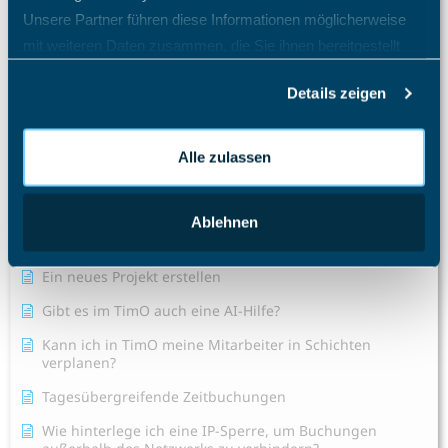
Wo finde ich eine Übersicht über alle möglichen
Unsere Partner führen diese Informationen möglicherweise
Funktionen?
mit weiteren Daten zusammen, die Sie ihnen bereitgestellt
Alle Artikel anzeigen
( 44 )
haben oder die sie im Rahmen Ihrer Nutzung der Dienste
Spesenrechner - Reisekostenmanager
Details zeigen
gesammelt haben.
Teamkalender - Gruppenkalender
Alle zulassen
Ticketsystem - Issue tracker
Urlaubsplaner
Ablehnen
Zeiterfassung
Ein neues Projekt erstellen
Gibt es im TimO auch eine AI-Hilfe?
Kann ich in TimO meine Mitarbeiter in Schichten
verplanen?
Tagesübergreifende Zeitbuchungen
Wie hinterlege ich eine IP-Sperre, um Buchungen