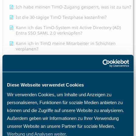
Ich habe meinen TimO-Zugang gesperrt, was ist zu tun?
Ist die 30-tägige TimO Testphase kostenfrei?
Kann ich das TimO-System mit Active Directory (AD)
Entra SSO SAML 2.0 verknüpfen?
Kann ich in TimO meine Mitarbeiter in Schichten
verplanen?
Mein Mitarbeiter sieht die Abwesenheitsart Krank nicht,
was mache ich?
Mitarbeiter E-Mail Benachrichtigung Konfiguration
Diese Webseite verwendet Cookies
Schulweg als Arbeitszeit
Wir verwenden Cookies, um Inhalte und Anzeigen zu
Tagesübergreifende Zeitbuchungen
personalisieren, Funktionen für soziale Medien anbieten zu
Terminal nimmt Fingerabdrücke nicht an
können und die Zugriffe auf unsere Website zu analysieren.
Warum benötige ich eine TimO-Lizenz, wie hoch sind
Außerdem geben wir Informationen zu Ihrer Verwendung
meine Lizenzkosten und wie erhöhe ich die Anzahl der
unserer Website an unsere Partner für soziale Medien,
Lizenzplätze?
Werbung und Analysen weiter.