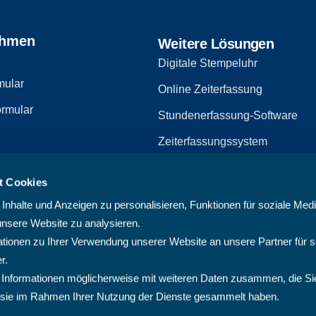
ehmen
Weitere Lösungen
Digitale Stempeluhr
mular
Online Zeiterfassung
rmular
Stundenerfassung-Software
Zeiterfassungssystem
Zeiterfassungssoftware
t Cookies
zerklärung
Arbeitszeiterfassungssystem
nhalte und Anzeigen zu personalisieren, Funktionen für soziale Med
Multiprojektmanagement-Softw
unsere Website zu analysieren.
ionen zu Ihrer Verwendung unserer Website an unsere Partner für s
PMO-Software
r.
Cloud Projektmanagement-Sof
 Informationen möglicherweise mit weiteren Daten zusammen, die Si
ie sie im Rahmen Ihrer Nutzung der Dienste gesammelt haben.
Projektplanungssoftware