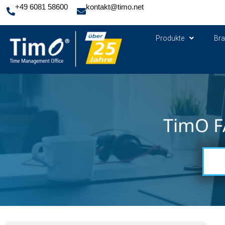
+49 6081 58600
kontakt@timo.net
Produkte
Br
TimO F