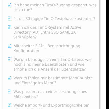
Ich habe meinen TimO-Zugang gesperrt, was
ist zu tun?
Ist die 30-tägige TimO Testphase kostenfrei?
Kann ich das TimO-System mit Active
Directory (AD) Entra SSO SAML 2.0
verknüpfen?
Mitarbeiter E-Mail Benachrichtigung
Konfiguration
Warum benötige ich eine TimO-Lizenz, wie
hoch sind meine Lizenzkosten und wie
erhöhe ich die Anzahl der Lizenzplätze?
Warum fehlen mir bestimmte Menüpunkte
und Einträge im Menü?
Was passiert nach einer Löschung eines
Mitarbeiters?
Welche Import- und Exportmöglichkeiten