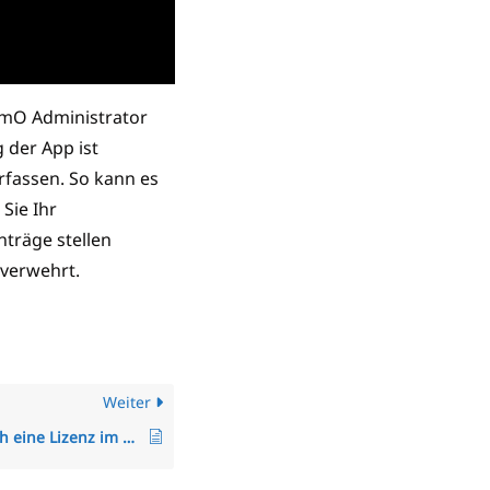
imO Administrator
 der App ist
rfassen. So kann es
Sie Ihr
träge stellen
verwehrt.
Weiter
Wie kann ich eine Lizenz im TimO für einen anderen Mitarbeiter nutzen, wenn ein Mitarbeiter ausscheidet?