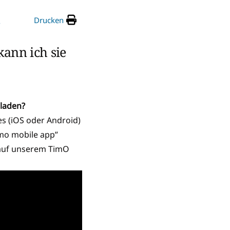
Drucken
e
ann ich sie
rladen?
es (iOS oder Android)
imo mobile app”
 auf unserem TimO