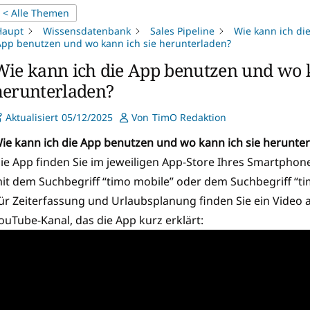
< Alle Themen
Haupt
Wissensdatenbank
Sales Pipeline
Wie kann ich di
pp benutzen und wo kann ich sie herunterladen?
Wie kann ich die App benutzen und wo k
herunterladen?
Aktualisiert
05/12/2025
Von
TimO Redaktion
ie kann ich die App benutzen und wo kann ich sie herunte
ie App finden Sie im jeweiligen App-Store Ihres Smartphon
it dem Suchbegriff “timo mobile” oder dem Suchbegriff “t
ür Zeiterfassung und Urlaubsplanung finden Sie ein Video
ouTube-Kanal, das die App kurz erklärt: