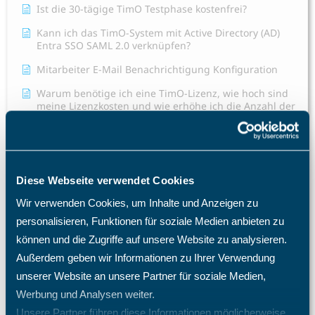
Ist die 30-tägige TimO Testphase kostenfrei?
Kann ich das TimO-System mit Active Directory (AD)
Entra SSO SAML 2.0 verknüpfen?
Mitarbeiter E-Mail Benachrichtigung Konfiguration
Warum benötige ich eine TimO-Lizenz, wie hoch sind
meine Lizenzkosten und wie erhöhe ich die Anzahl der
Lizenzplätze?
Warum fehlen mir bestimmte Menüpunkte und
Einträge im Menü?
Was passiert nach einer Löschung eines Mitarbeiters?
Diese Webseite verwendet Cookies
Welche Import- und Exportmöglichkeiten gibt es in
Wir verwenden Cookies, um Inhalte und Anzeigen zu
TimO?
personalisieren, Funktionen für soziale Medien anbieten zu
Welche Zugriffsrechte kann ich im TimO definieren?
können und die Zugriffe auf unsere Website zu analysieren.
Außerdem geben wir Informationen zu Ihrer Verwendung
Wie ändere ich die Rolle eines Mitarbeiters?
unserer Website an unsere Partner für soziale Medien,
Wie ändere ich die Sprache im TimO?
Werbung und Analysen weiter.
Wo finde ich Dokumente und Handbücher für die
Unsere Partner führen diese Informationen möglicherweise