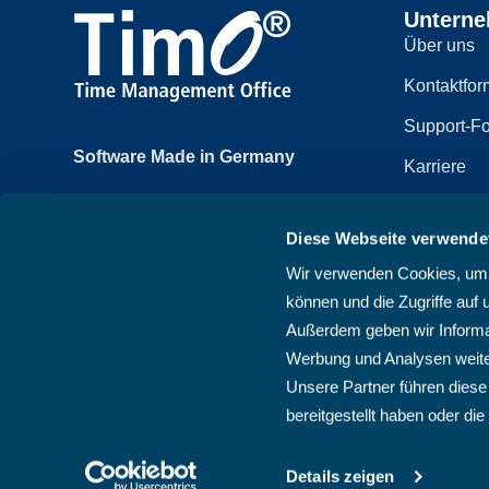
Untern
Über uns
Kontaktfor
Support-Fo
Software Made in Germany
Karriere
Achtzehnmorgenweg 3b
Impressum
61250 Usingen, Deutschland
Diese Webseite verwende
Datenschut
+49 6081 58600
Wir verwenden Cookies, um I
Sitemap
können und die Zugriffe auf 
AGB
Außerdem geben wir Informat
Werbung und Analysen weite
Unsere Partner führen diese
bereitgestellt haben oder d
Details zeigen