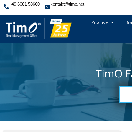
+49 6081 58600
kontakt@timo.net
Produkte
Br
TimO F