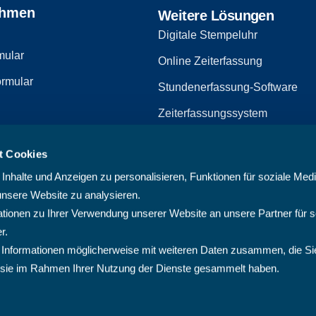
ehmen
Weitere Lösungen
Digitale Stempeluhr
mular
Online Zeiterfassung
rmular
Stundenerfassung-Software
Zeiterfassungssystem
Zeiterfassungssoftware
t Cookies
zerklärung
Arbeitszeiterfassungssystem
nhalte und Anzeigen zu personalisieren, Funktionen für soziale Med
Multiprojektmanagement-Softw
unsere Website zu analysieren.
ionen zu Ihrer Verwendung unserer Website an unsere Partner für s
PMO-Software
r.
Cloud Projektmanagement-Sof
 Informationen möglicherweise mit weiteren Daten zusammen, die Si
ie sie im Rahmen Ihrer Nutzung der Dienste gesammelt haben.
Projektplanungssoftware
Projektsoftware