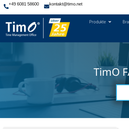
+49 6081 58600
kontakt@timo.net
Produkte
Br
TimO F