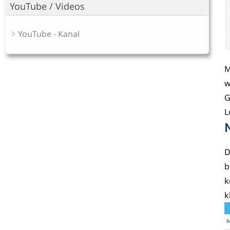
YouTube / Videos
YouTube - Kanal
M
w
G
L
D
b
k
k