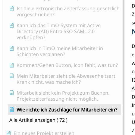
D
Ist die elektronische Zeiterfassung gesetzlich
Z
vorgeschrieben?
s
Kann ich das TimO-System mit Active
Directory (AD) Entra SSO SAML 2.0
verknüpfen?
D
Kann ich in TimO meine Mitarbeiter in
Schichten verplanen?
e
w
Kommen/Gehen Button, Icon fehlt, was tun?
o
Mein Mitarbeiter sieht die Abwesenheitsart
f
Krank nicht, was mache ich?
A
Mitarbeit sieht kein Projekt zum Buchen.
D
Projektzeiterfassung nicht möglich.
I
Wie richte ich Zuschläge für Mitarbeiter ein?
u
Alle Artikel anzeigen
( 72 )
U
Z
Ein neues Projekt erstellen