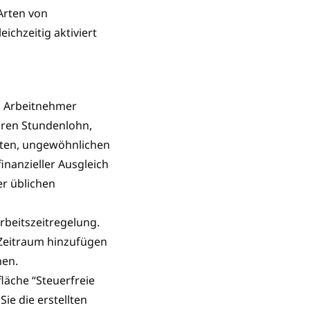
Arten von
chzeitig aktiviert
. Arbeitnehmer
ären Stundenlohn,
elten, ungewöhnlichen
inanzieller Ausgleich
er üblichen
Arbeitszeitregelung.
 Zeitraum hinzufügen
hen.
fläche “Steuerfreie
e die erstellten