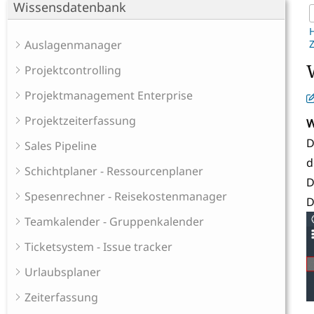
Wissensdatenbank
Auslagenmanager
Z
W
Projektcontrolling
Projektmanagement Enterprise
Projektzeiterfassung
W
D
Sales Pipeline
d
Schichtplaner - Ressourcenplaner
D
Spesenrechner - Reisekostenmanager
D
Teamkalender - Gruppenkalender
Ticketsystem - Issue tracker
Urlaubsplaner
Zeiterfassung