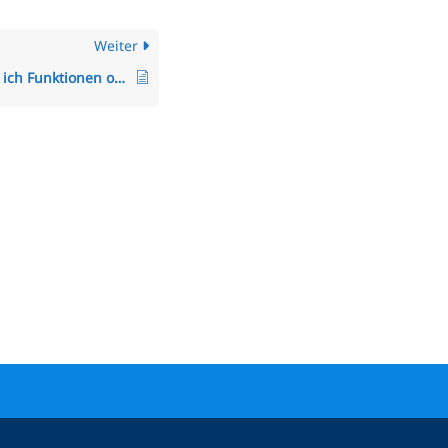
Weiter
Wie schalte ich Funktionen oder Module im System ein und aus?