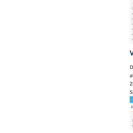
D
a
Z
S