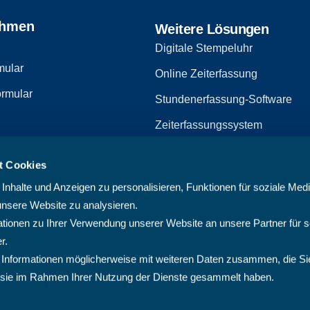
ehmen
Weitere Lösungen
Digitale Stempeluhr
mular
Online Zeiterfassung
rmular
Stundenerfassung-Software
Zeiterfassungssystem
Zeiterfassungssoftware
t Cookies
zerklärung
Arbeitszeiterfassungssystem
nhalte und Anzeigen zu personalisieren, Funktionen für soziale Med
Multiprojektmanagement-Softw
unsere Website zu analysieren.
ionen zu Ihrer Verwendung unserer Website an unsere Partner für s
PMO-Software
r.
Cloud Projektmanagement-Sof
 Informationen möglicherweise mit weiteren Daten zusammen, die Si
ie sie im Rahmen Ihrer Nutzung der Dienste gesammelt haben.
Projektplanungssoftware
Projektsoftware