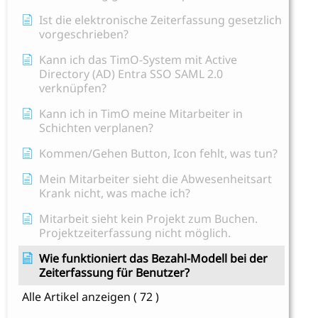
Ist die elektronische Zeiterfassung gesetzlich
vorgeschrieben?
Kann ich das TimO-System mit Active
Directory (AD) Entra SSO SAML 2.0
verknüpfen?
Kann ich in TimO meine Mitarbeiter in
Schichten verplanen?
Kommen/Gehen Button, Icon fehlt, was tun?
Mein Mitarbeiter sieht die Abwesenheitsart
Krank nicht, was mache ich?
Mitarbeit sieht kein Projekt zum Buchen.
Projektzeiterfassung nicht möglich.
Wie funktioniert das Bezahl-Modell bei der
Zeiterfassung für Benutzer?
Alle Artikel anzeigen
( 72 )