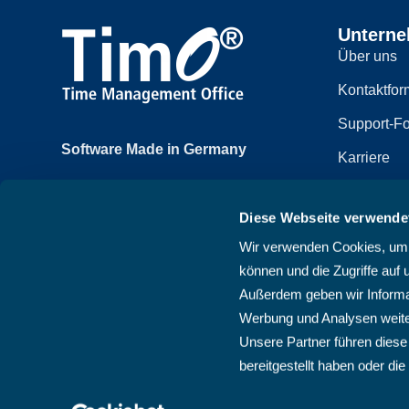
Untern
Über uns
Kontaktfor
Support-Fo
Software Made in Germany
Karriere
Achtzehnmorgenweg 3b
Impressum
61250 Usingen, Deutschland
Diese Webseite verwende
Datenschut
+49 6081 58600
Wir verwenden Cookies, um I
Sitemap
können und die Zugriffe auf 
AGB
Außerdem geben wir Informat
Werbung und Analysen weite
Unsere Partner führen diese
bereitgestellt haben oder d