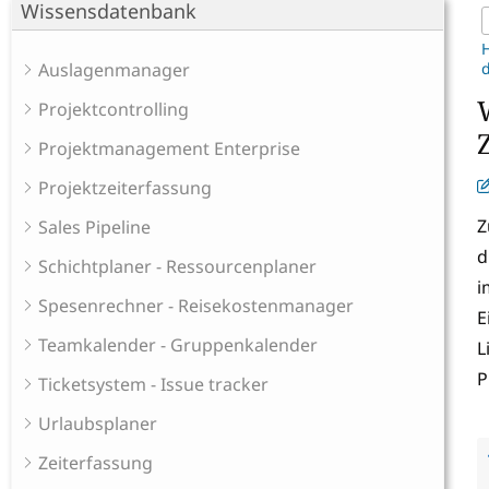
Wissensdatenbank
Auslagenmanager
d
Projektcontrolling
Projektmanagement Enterprise
Projektzeiterfassung
Z
Sales Pipeline
d
Schichtplaner - Ressourcenplaner
i
Spesenrechner - Reisekostenmanager
E
Teamkalender - Gruppenkalender
L
P
Ticketsystem - Issue tracker
Urlaubsplaner
Zeiterfassung