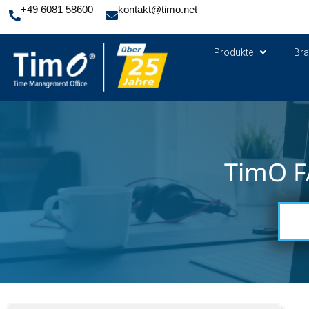
+49 6081 58600
kontakt@timo.net
Produkte
Br
TimO F