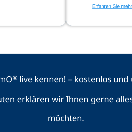
Erfahren Sie meh
imO
live kennen! – kostenlos und
®
ten erklären wir Ihnen gerne alles
möchten.