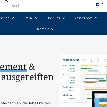
FAQ
anchen
Preise
Über uns
Ressourcen
Kontakt
,
gement
&
 ausgereiften
Unternehmen, die Arbeitszeiten