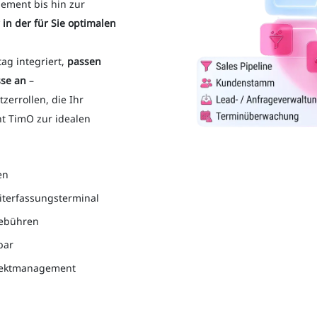
ement bis hin zur
in der für Sie optimalen
tag integriert,
passen
se an
–
rrollen, die Ihr
ht TimO zur idealen
en
iterfassungsterminal
gebühren
bar
ojektmanagement