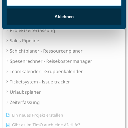
Was passiert nach einer Löschung eines Mitarbeiters?
Wie ändere ich die Rolle eines Mitarbeiters?
Ablehnen
Alle Artikel anzeigen
( 52 )
Projektzeiterfassung
Sales Pipeline
Schichtplaner - Ressourcenplaner
Spesenrechner - Reisekostenmanager
Teamkalender - Gruppenkalender
Ticketsystem - Issue tracker
Urlaubsplaner
Zeiterfassung
Ein neues Projekt erstellen
Gibt es im TimO auch eine AI-Hilfe?