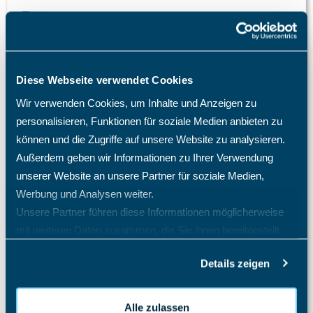
Ich habe meinen TimO-Zugang gesperrt, was ist zu tun?
Ist die 30-tägige TimO Testphase kostenfrei?
Kann ich das TimO-System mit Active Directory (AD)
Entra SSO SAML 2.0 verknüpfen?
Diese Webseite verwendet Cookies
Mein Mitarbeiter sieht die Abwesenheitsart Krank nicht,
Wir verwenden Cookies, um Inhalte und Anzeigen zu
was mache ich?
personalisieren, Funktionen für soziale Medien anbieten zu
Projekt Stundennachweis
können und die Zugriffe auf unsere Website zu analysieren.
Außerdem geben wir Informationen zu Ihrer Verwendung
Schulweg als Arbeitszeit
unserer Website an unsere Partner für soziale Medien,
Warum benötige ich eine TimO-Lizenz, wie hoch sind
Werbung und Analysen weiter.
meine Lizenzkosten und wie erhöhe ich die Anzahl der
Lizenzplätze?
Unsere Partner führen diese Informationen möglicherweise
mit weiteren Daten zusammen, die Sie ihnen bereitgestellt
Warum fehlen mir bestimmte Menüpunkte und
Einträge im Menü?
haben oder die sie im Rahmen Ihrer Nutzung der Dienste
Details zeigen
gesammelt haben.
Warum kann ich auf dem Projekt keine Zeiten
eintragen? Welche Einstellungen benötigen meine
Mitarbeiter?
Alle zulassen