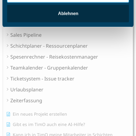
Alle Artikel anzeigen
( 52 )
Projektmanagement Enterprise
Ablehnen
Projektzeiterfassung
Sales Pipeline
Schichtplaner - Ressourcenplaner
Spesenrechner - Reisekostenmanager
Teamkalender - Gruppenkalender
Ticketsystem - Issue tracker
Urlaubsplaner
Zeiterfassung
Ein neues Projekt erstellen
Gibt es im TimO auch eine AI-Hilfe?
Kann ich in TimO meine Mitarbeiter in Schichten