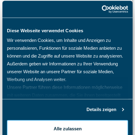
Kann ich das TimO-System mit Active Directory (AD)
Entra SSO SAML 2.0 verknüpfen?
Mein Mitarbeiter sieht die Abwesenheitsart Krank nicht,
was mache ich?
Diese Webseite verwendet Cookies
Mitarbeiter E-Mail Benachrichtigung Konfiguration
Wir verwenden Cookies, um Inhalte und Anzeigen zu
Projekt Stundennachweis
personalisieren, Funktionen für soziale Medien anbieten zu
Schulweg als Arbeitszeit
können und die Zugriffe auf unsere Website zu analysieren.
Außerdem geben wir Informationen zu Ihrer Verwendung
Warum benötige ich eine TimO-Lizenz, wie hoch sind
meine Lizenzkosten und wie erhöhe ich die Anzahl der
unserer Website an unsere Partner für soziale Medien,
Lizenzplätze?
Werbung und Analysen weiter.
Warum fehlen mir bestimmte Menüpunkte und
Unsere Partner führen diese Informationen möglicherweise
Einträge im Menü?
mit weiteren Daten zusammen, die Sie ihnen bereitgestellt
Warum kann ich auf dem Projekt keine Zeiten
haben oder die sie im Rahmen Ihrer Nutzung der Dienste
eintragen? Welche Einstellungen benötigen meine
Details zeigen
gesammelt haben.
Mitarbeiter?
Wie kann ich einstellen, dass die Mitarbeiter
gegenseitig nur Ihren Urlaub sehen?
Alle zulassen