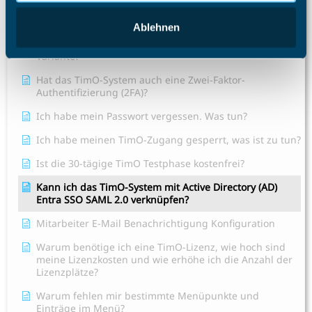
Das Speichern konnte nicht durchgeführt werden, da
die Personal-Nr. nicht eindeutig ist.
Ablehnen
Gibt es TimO auch als On-Premises oder Inhouse-
Variante?
Hat das TimO-System auch eine Zwei-Faktor-
Authentifizierung (2FA)?
Ich habe mein Passwort vergessen. Was tun?
Ich habe meinen TimO-Zugang gesperrt, was ist zu tun?
Ist die 30-tägige TimO Testphase kostenfrei?
Kann ich das TimO-System mit Active Directory (AD)
Entra SSO SAML 2.0 verknüpfen?
Mitarbeiter E-Mail Benachrichtigung Konfiguration
Warum benötige ich eine TimO-Lizenz, wie hoch sind
meine Lizenzkosten und wie erhöhe ich die Anzahl der
Lizenzplätze?
Warum fehlen mir bestimmte Menüpunkte und
Einträge im Menü?