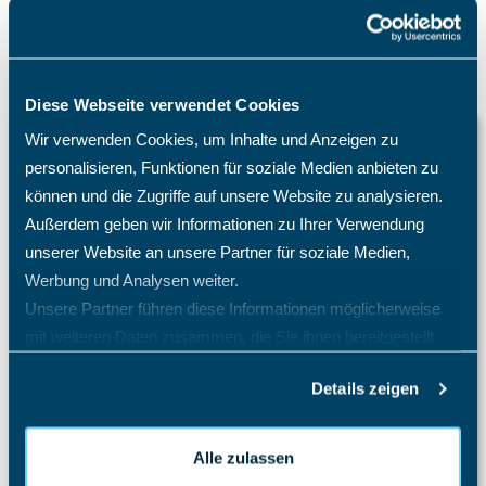
Diese Webseite verwendet Cookies
Wissensdatenbank
Wir verwenden Cookies, um Inhalte und Anzeigen zu
personalisieren, Funktionen für soziale Medien anbieten zu
Auslagenmanager
können und die Zugriffe auf unsere Website zu analysieren.
Projektcontrolling
Außerdem geben wir Informationen zu Ihrer Verwendung
unserer Website an unsere Partner für soziale Medien,
Projektmanagement Enterprise
Werbung und Analysen weiter.
Projektzeiterfassung
Unsere Partner führen diese Informationen möglicherweise
mit weiteren Daten zusammen, die Sie ihnen bereitgestellt
Sales Pipeline
haben oder die sie im Rahmen Ihrer Nutzung der Dienste
Schichtplaner - Ressourcenplaner
Details zeigen
gesammelt haben.
Spesenrechner - Reisekostenmanager
Alle zulassen
Teamkalender - Gruppenkalender