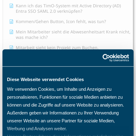
Kann ich das TimO-System mit Active Directory (AD)
Entra SSO SAML 2.0 verknüpfen?
Kommen/Gehen Button, Icon fehlt, was tun?
Mein Mitarbeiter sieht die Abwesenheitsart Krank nicht,
was mache ich?
Mitarbeit sieht kein Projekt zum Buchen.
Projektzeiterfassung nicht möglich.
Mitarbeiter E-Mail Benachrichtigung Konfiguration
Projekt Stundennachweis
Diese Webseite verwendet Cookies
Schulweg als Arbeitszeit
Wir verwenden Cookies, um Inhalte und Anzeigen zu
Tagesübergreifende Zeitbuchungen
personalisieren, Funktionen für soziale Medien anbieten zu
Wo finde ich eine Übersicht über alle möglichen
können und die Zugriffe auf unsere Website zu analysieren.
Funktionen?
Außerdem geben wir Informationen zu Ihrer Verwendung
Alle Artikel anzeigen
( 59 )
unserer Website an unsere Partner für soziale Medien,
Werbung und Analysen weiter.
Sales Pipeline