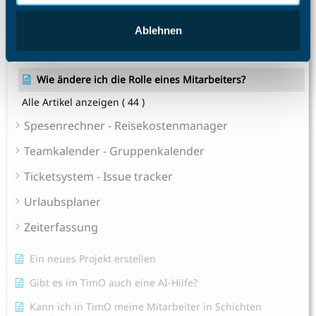
Terminal nimmt Fingerabdrücke nicht an
Warum benötige ich eine TimO-Lizenz, wie hoch sind
Ablehnen
meine Lizenzkosten und wie erhöhe ich die Anzahl der
Lizenzplätze?
Wie ändere ich die Rolle eines Mitarbeiters?
Alle Artikel anzeigen
( 44 )
Spesenrechner - Reisekostenmanager
Teamkalender - Gruppenkalender
Ticketsystem - Issue tracker
Urlaubsplaner
Zeiterfassung
Ein neues Projekt erstellen
Gibt es im TimO auch eine AI-Hilfe?
Kann ich in TimO meine Mitarbeiter in Schichten