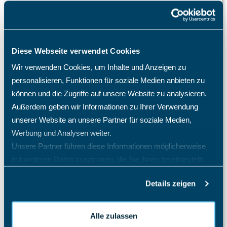
Variante?
Hat das TimO-System auch eine Zwei-Faktor-
Authentifizierung (2FA)?
Ich habe mein Passwort vergessen. Was tun?
Diese Webseite verwendet Cookies
Ich habe meinen TimO-Zugang gesperrt, was ist zu tun?
Wir verwenden Cookies, um Inhalte und Anzeigen zu
personalisieren, Funktionen für soziale Medien anbieten zu
Ist die 30-tägige TimO Testphase kostenfrei?
können und die Zugriffe auf unsere Website zu analysieren.
Kann ich das TimO-System mit Active Directory (AD)
Außerdem geben wir Informationen zu Ihrer Verwendung
Entra SSO SAML 2.0 verknüpfen?
unserer Website an unsere Partner für soziale Medien,
Kann ich in TimO meine Mitarbeiter in Schichten
Werbung und Analysen weiter.
verplanen?
Unsere Partner führen diese Informationen möglicherweise
Mein Mitarbeiter sieht die Abwesenheitsart Krank nicht,
mit weiteren Daten zusammen, die Sie ihnen bereitgestellt
was mache ich?
haben oder die sie im Rahmen Ihrer Nutzung der Dienste
Mitarbeiter E-Mail Benachrichtigung Konfiguration
Details zeigen
gesammelt haben.
Schulweg als Arbeitszeit
Tagesübergreifende Zeitbuchungen
Alle zulassen