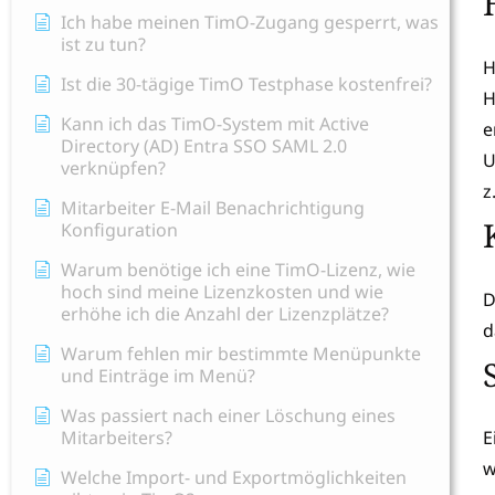
Ich habe meinen TimO-Zugang gesperrt, was
ist zu tun?
H
Ist die 30-tägige TimO Testphase kostenfrei?
H
Kann ich das TimO-System mit Active
e
Directory (AD) Entra SSO SAML 2.0
U
verknüpfen?
z
Mitarbeiter E-Mail Benachrichtigung
Konfiguration
Warum benötige ich eine TimO-Lizenz, wie
hoch sind meine Lizenzkosten und wie
D
erhöhe ich die Anzahl der Lizenzplätze?
d
Warum fehlen mir bestimmte Menüpunkte
und Einträge im Menü?
Was passiert nach einer Löschung eines
Mitarbeiters?
E
w
Welche Import- und Exportmöglichkeiten