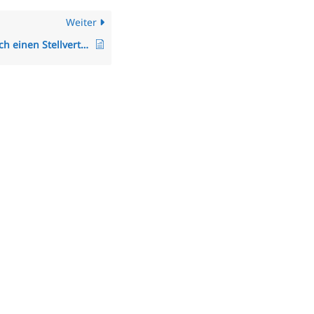
Weiter
Wie richte ich einen Stellvertreter im Falle von Abwesenheit ein?