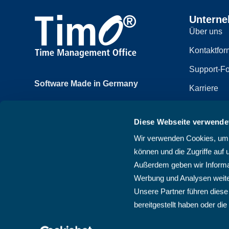
Untern
Über uns
Kontaktfor
Support-Fo
Software Made in Germany
Karriere
Achtzehnmorgenweg 3b
Impressum
61250 Usingen, Deutschland
Diese Webseite verwende
Datenschut
+49 6081 58600
Wir verwenden Cookies, um I
Sitemap
können und die Zugriffe auf 
AGB
Außerdem geben wir Informat
Werbung und Analysen weite
Unsere Partner führen diese
bereitgestellt haben oder d