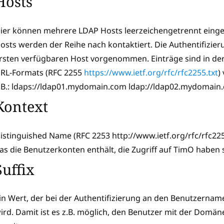
Hosts
ier können mehrere LDAP Hosts leerzeichengetrennt einge
osts werden der Reihe nach kontaktiert. Die Authentifizie
rsten verfügbaren Host vorgenommen. Einträge sind in de
RL-Formats (RFC 2255
https://www.ietf.org/rfc/rfc2255.txt
)
.B.: ldaps://ldap01.mydomain.com ldap://ldap02.mydomain
Kontext
istinguished Name (RFC 2253 http://www.ietf.org/rfc/rfc225
as die Benutzerkonten enthält, die Zugriff auf TimO haben s
Suffix
in Wert, der bei der Authentifizierung an den Benutzerna
ird. Damit ist es z.B. möglich, den Benutzer mit der Dom