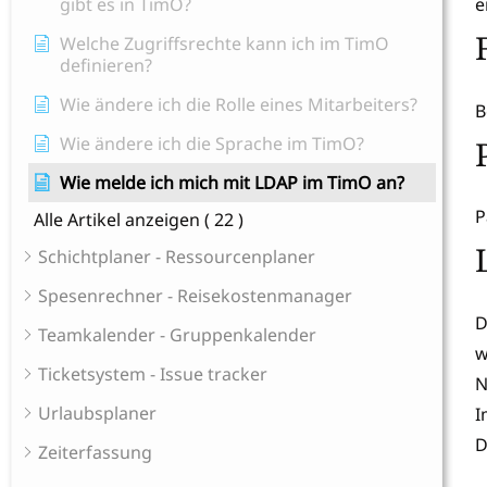
gibt es in TimO?
e
Welche Zugriffsrechte kann ich im TimO
definieren?
Wie ändere ich die Rolle eines Mitarbeiters?
B
Wie ändere ich die Sprache im TimO?
Wie melde ich mich mit LDAP im TimO an?
P
Alle Artikel anzeigen
( 22 )
Schichtplaner - Ressourcenplaner
Spesenrechner - Reisekostenmanager
D
Teamkalender - Gruppenkalender
w
Ticketsystem - Issue tracker
N
Urlaubsplaner
I
D
Zeiterfassung