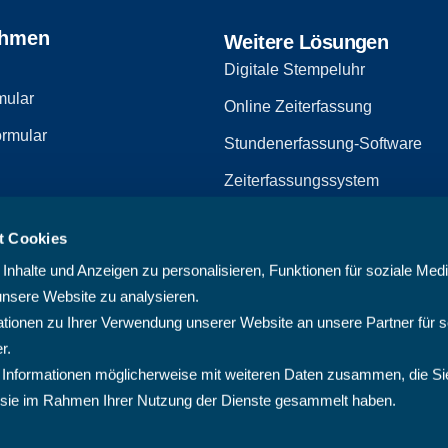
ehmen
Weitere Lösungen
Digitale Stempeluhr
mular
Online Zeiterfassung
rmular
Stundenerfassung-Software
Zeiterfassungssystem
Zeiterfassungssoftware
t Cookies
zerklärung
Arbeitszeiterfassungssystem
nhalte und Anzeigen zu personalisieren, Funktionen für soziale Med
Multiprojektmanagement-Softw
unsere Website zu analysieren.
ionen zu Ihrer Verwendung unserer Website an unsere Partner für s
PMO-Software
r.
Cloud Projektmanagement-Sof
 Informationen möglicherweise mit weiteren Daten zusammen, die Si
ie sie im Rahmen Ihrer Nutzung der Dienste gesammelt haben.
Projektplanungssoftware
Projektsoftware