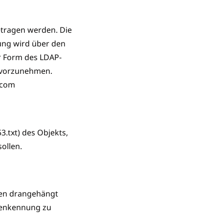
tragen werden. Die
rung wird über den
r Form des LDAP-
 vorzunehmen.
.com
3.txt) des Objekts,
ollen.
men drangehängt
änenkennung zu