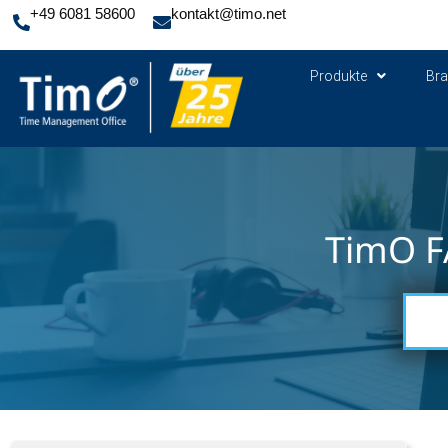
+49 6081 58600
kontakt@timo.net
Produkte
Br
TimO F