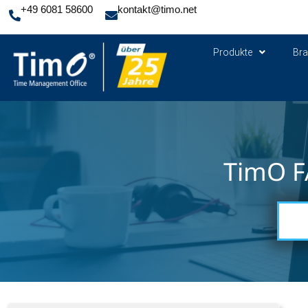
+49 6081 58600
kontakt@timo.net
Produkte
Br
TimO F