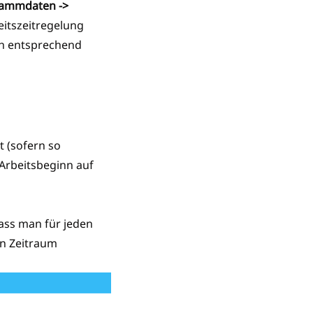
tammdaten ->
eitszeitregelung
ch entsprechend
t (sofern so
 Arbeitsbeginn auf
dass man für jeden
en Zeitraum