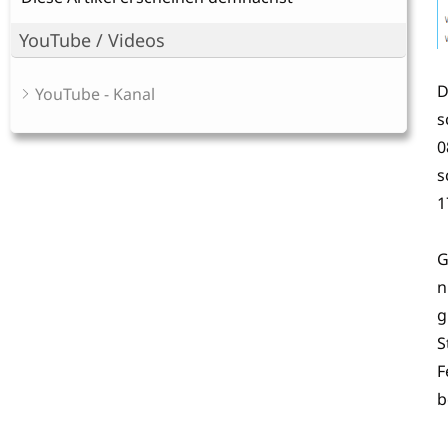
YouTube / Videos
D
YouTube - Kanal
s
0
s
1
G
n
g
S
F
b