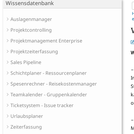
Wissensdatenbank
Auslagenmanager
Projektcontrolling
Projektmanagement Enterprise
Projektzeiterfassung
W
Sales Pipeline
–
Schichtplaner - Ressourcenplaner
I
Spesenrechner - Reisekostenmanager
S
Teamkalender - Gruppenkalender
k
o
Ticketsystem - Issue tracker
Urlaubsplaner
–
Zeiterfassung
M