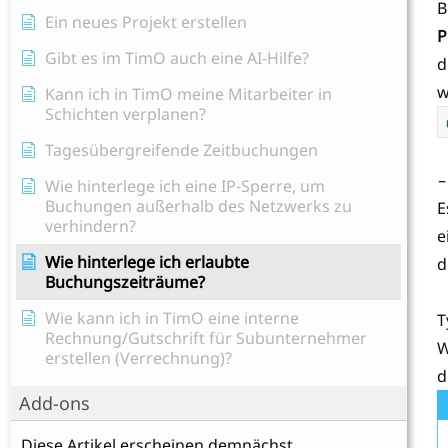
B
Ein neues Projekt erstellen
P
Gibt es im TimO auch eine AI-Hilfe?
d
w
Kann ich in TimO meine Mitarbeiter in
Schichten verplanen?
Tagesübergreifende Zeitbuchungen
–
Wie hinterlege ich eine IP-Sperre, um
Buchungen außerhalb des Netzwerks zu
E
verhindern?
e
Wie hinterlege ich erlaubte
d
Buchungszeiträume?
Wie kann ich in TimO eine interne
T
Rechnung/Gutschrift für Subunternehmer
W
erstellen (Verrechnung)?
d
Add-ons
Diese Artikel erscheinen demnächst