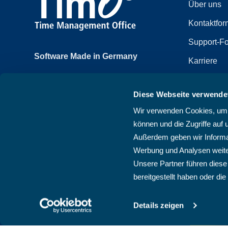
Über uns
Kontaktfor
Support-Fo
Software Made in Germany
Karriere
Achtzehnmorgenweg 3b
Impressum
61250 Usingen, Deutschland
Diese Webseite verwende
Datenschut
+49 6081 58600
Wir verwenden Cookies, um I
Sitemap
können und die Zugriffe auf 
AGB
Außerdem geben wir Informat
Werbung und Analysen weite
Unsere Partner führen diese
bereitgestellt haben oder d
Details zeigen