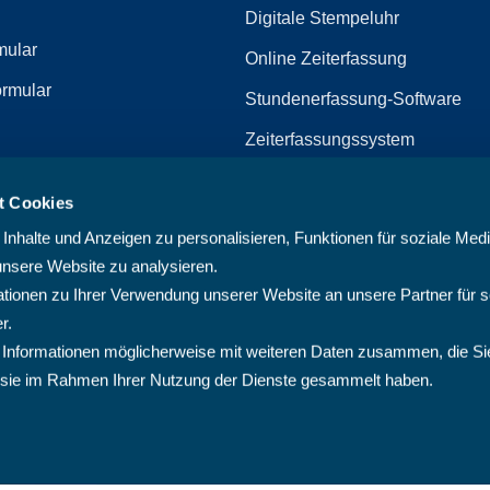
Digitale Stempeluhr
mular
Online Zeiterfassung
rmular
Stundenerfassung-Software
Zeiterfassungssystem
Zeiterfassungssoftware
t Cookies
zerklärung
Arbeitszeiterfassungssystem
nhalte und Anzeigen zu personalisieren, Funktionen für soziale Med
Multiprojektmanagement-Softw
unsere Website zu analysieren.
ionen zu Ihrer Verwendung unserer Website an unsere Partner für s
PMO-Software
r.
Cloud Projektmanagement-Sof
 Informationen möglicherweise mit weiteren Daten zusammen, die Si
ie sie im Rahmen Ihrer Nutzung der Dienste gesammelt haben.
Projektplanungssoftware
Projektsoftware
Projektverwaltungssoftware