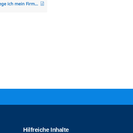
Wie hinterlege ich mein Firmenlogo (Applikationslogo) oder PDF-Logo in TimO?
Kundenbewertungen und Erfahrungen zu
TimO
Hilfreiche Inhalte