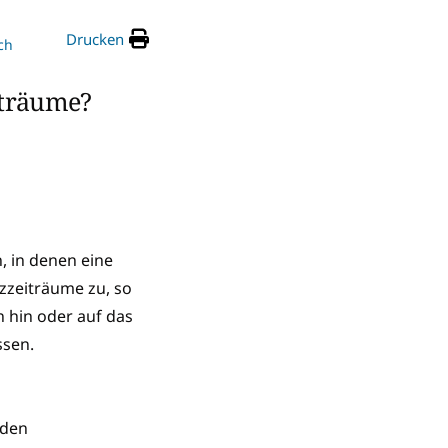
Drucken
ch
iträume?
, in denen eine
zzeiträume zu, so
n hin oder auf das
ssen.
nden