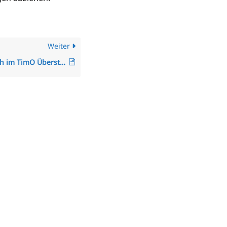
Weiter
Wie kann ich im TimO Überstunden oder Minusstunden übertragen/korrigieren, auf Null stellen oder auszahlen?