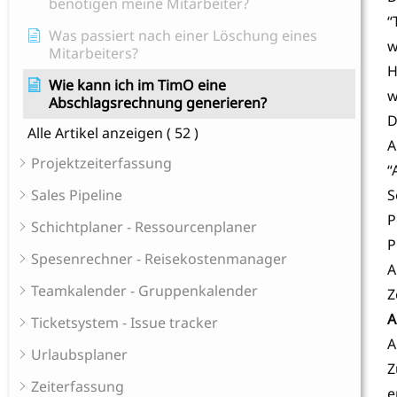
benötigen meine Mitarbeiter?
“
Was passiert nach einer Löschung eines
w
Mitarbeiters?
H
Wie kann ich im TimO eine
w
Abschlagsrechnung generieren?
D
Alle Artikel anzeigen
( 52 )
A
Projektzeiterfassung
“
Sales Pipeline
S
P
Schichtplaner - Ressourcenplaner
P
Spesenrechner - Reisekostenmanager
A
Teamkalender - Gruppenkalender
Z
A
Ticketsystem - Issue tracker
A
Urlaubsplaner
Z
Zeiterfassung
e