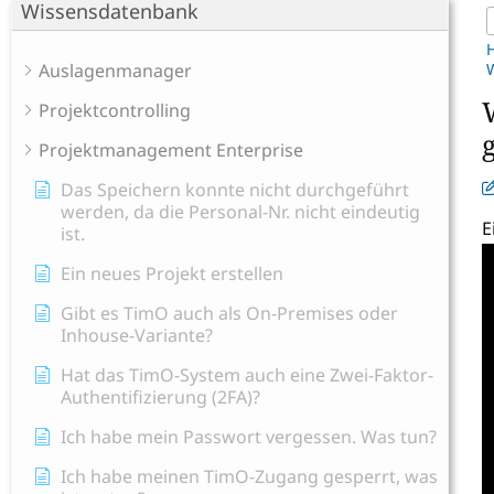
Wissensdatenbank
Auslagenmanager
W
Projektcontrolling
Projektmanagement Enterprise
Das Speichern konnte nicht durchgeführt
werden, da die Personal-Nr. nicht eindeutig
E
ist.
Ein neues Projekt erstellen
Gibt es TimO auch als On-Premises oder
Inhouse-Variante?
Hat das TimO-System auch eine Zwei-Faktor-
Authentifizierung (2FA)?
Ich habe mein Passwort vergessen. Was tun?
Ich habe meinen TimO-Zugang gesperrt, was