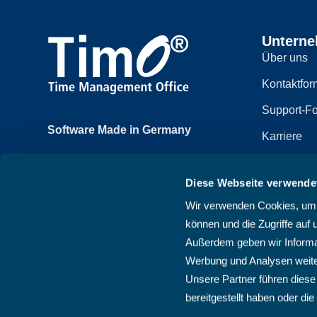
Untern
Über uns
Kontaktfor
Support-Fo
Software Made in Germany
Karriere
Achtzehnmorgenweg 3b
Impressum
61250 Usingen, Deutschland
Diese Webseite verwende
Datenschut
+49 6081 58600
Wir verwenden Cookies, um I
Sitemap
können und die Zugriffe auf 
AGB
Außerdem geben wir Informat
Werbung und Analysen weite
Unsere Partner führen diese
bereitgestellt haben oder d