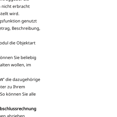
 nicht erbracht
ellt wird.
gsfunktion genutzt
etrag, Beschreibung,
odul die Objektart
önnen Sie beliebig
alten wollen, im
an
” die dazugehörige
äter zu Ihrem
So können Sie alle
bschlussrechnung
ngen abziehen.