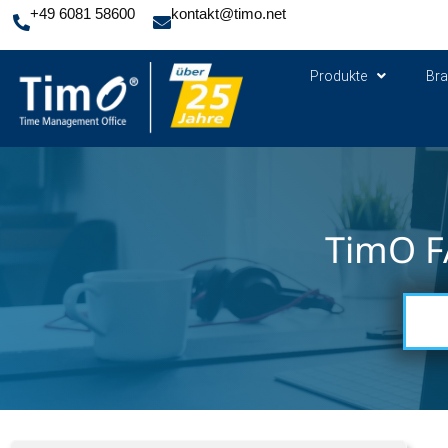
+49 6081 58600
kontakt@timo.net
Produkte
Br
TimO F