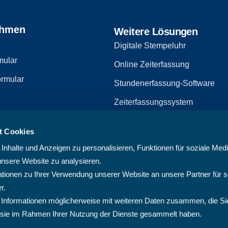
ehmen
Weitere Lösungen
Digitale Stempeluhr
mular
Online Zeiterfassung
rmular
Stundenerfassung-Software
Zeiterfassungssystem
Zeiterfassungssoftware
t Cookies
zerklärung
Arbeitszeiterfassungssystem
nhalte und Anzeigen zu personalisieren, Funktionen für soziale Med
Multiprojektmanagement-Softw
unsere Website zu analysieren.
ionen zu Ihrer Verwendung unserer Website an unsere Partner für s
PMO-Software
r.
Cloud Projektmanagement-Sof
 Informationen möglicherweise mit weiteren Daten zusammen, die Si
ie sie im Rahmen Ihrer Nutzung der Dienste gesammelt haben.
Projektplanungssoftware