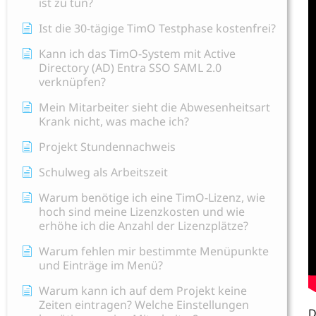
ist zu tun?
Ist die 30-tägige TimO Testphase kostenfrei?
Kann ich das TimO-System mit Active
Directory (AD) Entra SSO SAML 2.0
verknüpfen?
Mein Mitarbeiter sieht die Abwesenheitsart
Krank nicht, was mache ich?
Projekt Stundennachweis
Schulweg als Arbeitszeit
Warum benötige ich eine TimO-Lizenz, wie
hoch sind meine Lizenzkosten und wie
erhöhe ich die Anzahl der Lizenzplätze?
Warum fehlen mir bestimmte Menüpunkte
und Einträge im Menü?
Warum kann ich auf dem Projekt keine
Zeiten eintragen? Welche Einstellungen
D