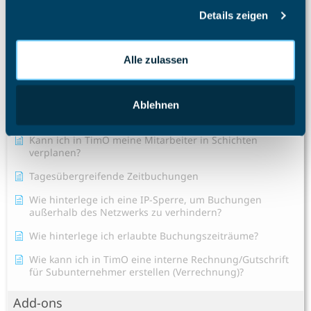
haben oder die sie im Rahmen Ihrer Nutzung der Dienste
Details zeigen
Wie ändere ich die Rolle eines Mitarbeiters?
gesammelt haben.
Alle Artikel anzeigen
( 37 )
Alle zulassen
Zeiterfassung
Ein neues Projekt erstellen
Ablehnen
Gibt es im TimO auch eine AI-Hilfe?
Kann ich in TimO meine Mitarbeiter in Schichten
verplanen?
Tagesübergreifende Zeitbuchungen
Wie hinterlege ich eine IP-Sperre, um Buchungen
außerhalb des Netzwerks zu verhindern?
Wie hinterlege ich erlaubte Buchungszeiträume?
Wie kann ich in TimO eine interne Rechnung/Gutschrift
für Subunternehmer erstellen (Verrechnung)?
Add-ons