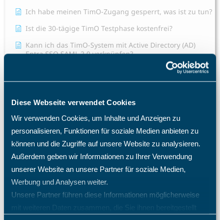
Ich habe meinen TimO-Zugang gesperrt, was ist zu tun?
Ist die 30-tägige TimO Testphase kostenfrei?
Kann ich das TimO-System mit Active Directory (AD)
Entra SSO SAML 2.0 verknüpfen?
Mein Mitarbeiter sieht die Abwesenheitsart Krank nicht,
was mache ich?
Mitarbeiter E-Mail Benachrichtigung Konfiguration
Diese Webseite verwendet Cookies
Warum benötige ich eine TimO-Lizenz, wie hoch sind
Wir verwenden Cookies, um Inhalte und Anzeigen zu
meine Lizenzkosten und wie erhöhe ich die Anzahl der
Lizenzplätze?
personalisieren, Funktionen für soziale Medien anbieten zu
können und die Zugriffe auf unsere Website zu analysieren.
Warum fehlen mir bestimmte Menüpunkte und
Einträge im Menü?
Außerdem geben wir Informationen zu Ihrer Verwendung
unserer Website an unsere Partner für soziale Medien,
Was passiert nach einer Löschung eines Mitarbeiters?
Werbung und Analysen weiter.
Welche Import- und Exportmöglichkeiten gibt es in
Unsere Partner führen diese Informationen möglicherweise
TimO?
mit weiteren Daten zusammen, die Sie ihnen bereitgestellt
Welche Zugriffsrechte kann ich im TimO definieren?