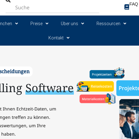
FAQ
anchen
Preise
Über uns
Ressourcen
Kontakt
tscheidungen
lling
Software
et Ihnen Echtzeit-Daten, um
ngen treffen zu können.
Auswertungen, um Ihre
u haben.