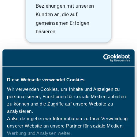
Beziehungen mit unseren
Kunden an, die auf
gemeinsamen Erfolgen
basieren.
Diese Webseite verwendet Cookies
Sicherheit
Wir verwenden Cookies, um Inhalte und Anzeigen zu
personalisieren, Funktionen für soziale Medien anbieten
… „Made in Germany“. Wir
zu können und die Zugriffe auf unsere Website zu
setzen auf höchste
analysieren.
Außerdem geben wir Informationen zu Ihrer Verwendung
Standards bei Datenschutz
unserer Website an unsere Partner für soziale Medien,
und Sicherheit und sorgen
Werbung und Analysen weiter.
dafür, dass Ihre Daten in