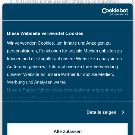
Mitarbeiter E-Mail Benachrichtigung Konfiguration
Warum benötige ich eine TimO-Lizenz, wie hoch sind
meine Lizenzkosten und wie erhöhe ich die Anzahl der
Lizenzplätze?
Warum fehlen mir bestimmte Menüpunkte und
Diese Webseite verwendet Cookies
Einträge im Menü?
Wir verwenden Cookies, um Inhalte und Anzeigen zu
Was passiert nach einer Löschung eines Mitarbeiters?
personalisieren, Funktionen für soziale Medien anbieten zu
Welche Import- und Exportmöglichkeiten gibt es in
können und die Zugriffe auf unsere Website zu analysieren.
TimO?
Außerdem geben wir Informationen zu Ihrer Verwendung
Welche Zugriffsrechte kann ich im TimO definieren?
unserer Website an unsere Partner für soziale Medien,
Werbung und Analysen weiter.
Wie ändere ich die Rolle eines Mitarbeiters?
Unsere Partner führen diese Informationen möglicherweise
Wie ändere ich die Sprache im TimO?
mit weiteren Daten zusammen, die Sie ihnen bereitgestellt
Wie ändere ich mein Passwort?
haben oder die sie im Rahmen Ihrer Nutzung der Dienste
Details zeigen
gesammelt haben.
Wie kann ich eine Lizenz im TimO für einen anderen
Mitarbeiter nutzen, wenn ein Mitarbeiter ausscheidet?
Alle Artikel anzeigen
( 21 )
Alle zulassen