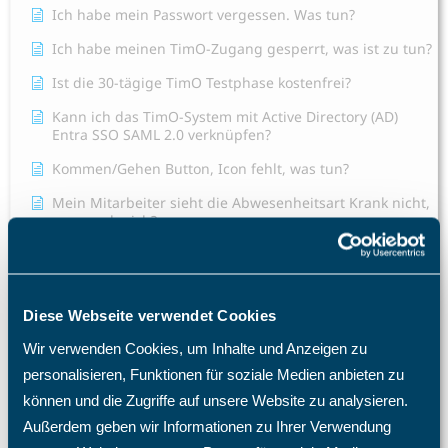
Ich habe mein Passwort vergessen. Was tun?
Ich habe meinen TimO-Zugang gesperrt, was ist zu tun?
Ist die 30-tägige TimO Testphase kostenfrei?
Kann ich das TimO-System mit Active Directory (AD)
Entra SSO SAML 2.0 verknüpfen?
Kommen/Gehen Button, Icon fehlt, was tun?
Mein Mitarbeiter sieht die Abwesenheitsart Krank nicht,
was mache ich?
Mitarbeit sieht kein Projekt zum Buchen.
Projektzeiterfassung nicht möglich.
Mitarbeiter E-Mail Benachrichtigung Konfiguration
Diese Webseite verwendet Cookies
Projekt Stundennachweis
Wir verwenden Cookies, um Inhalte und Anzeigen zu
Schulweg als Arbeitszeit
personalisieren, Funktionen für soziale Medien anbieten zu
können und die Zugriffe auf unsere Website zu analysieren.
Tagesübergreifende Zeitbuchungen
Außerdem geben wir Informationen zu Ihrer Verwendung
Warum benötige ich eine TimO-Lizenz, wie hoch sind