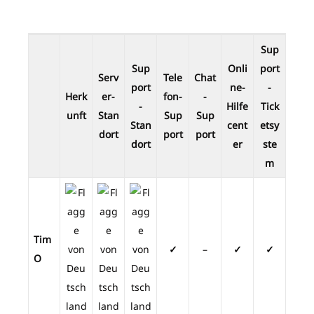
Sup
Sup
Onli
port
Serv
Tele
Chat
port
ne-
-
Herk
er-
fon-
-
-
Hilfe
Tick
unft
Stan
Sup
Sup
Stan
cent
etsy
dort
port
port
dort
er
ste
m
Tim
✓
–
✓
✓
O