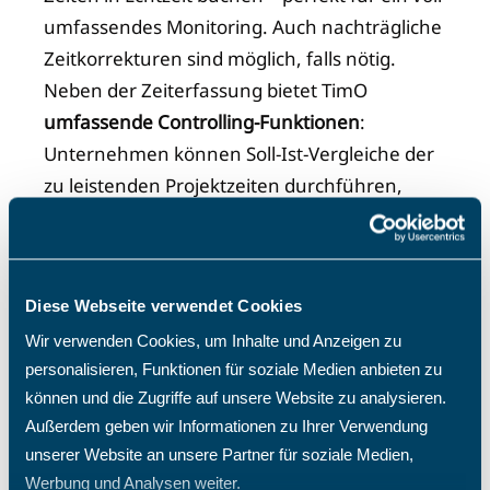
umfassendes Monitoring. Auch nachträgliche
Zeitkorrekturen sind möglich, falls nötig.
Neben der Zeiterfassung bietet TimO
umfassende Controlling-Funktionen
:
Unternehmen können Soll-Ist-Vergleiche der
zu leistenden Projektzeiten durchführen,
detaillierte Leistungsnachweise erstellen und
abrechenbare sowie nicht abrechenbare
Zeiten unterscheiden. Das spart Zeit in der
Diese Webseite verwendet Cookies
Projektabrechnung
und sorgt für volle
Wir verwenden Cookies, um Inhalte und Anzeigen zu
Transparenz gegenüber Auftraggebern. Dank
personalisieren, Funktionen für soziale Medien anbieten zu
der modularen Erweiterbarkeit kann TimO
können und die Zugriffe auf unsere Website zu analysieren.
z.B. um die Anwesenheitszeiterfassung, die
Außerdem geben wir Informationen zu Ihrer Verwendung
Ressourcenplanung oder das vollumfängliche
unserer Website an unsere Partner für soziale Medien,
Projektmanagement ergänzt werden.
Werbung und Analysen weiter.