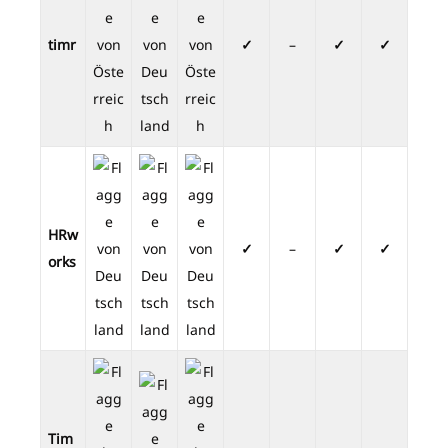
timr
✓
–
✓
✓
HRw
✓
–
✓
✓
orks
Tim