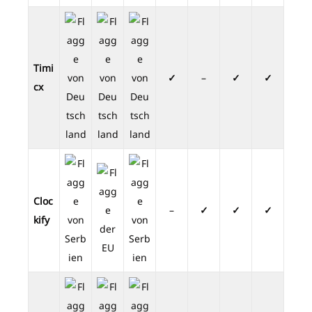
Timi
✓
–
✓
✓
cx
Cloc
–
✓
✓
✓
kify