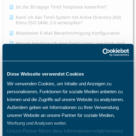
Ist die 30-tägige TimO Testphase kostenfrei?
Kann ich das TimO-System mit Active Directory (AD)
Entra SSO SAML 2.0 verknüpfen?
Mitarbeiter E-Mail Benachrichtigung Konfiguration
Warum benötige ich eine TimO-Lizenz, wie hoch sind
meine Lizenzkosten und wie erhöhe ich die Anzahl der
Lizenzplätze?
Warum fehlen mir bestimmte Menüpunkte und
Einträge im Menü?
Diese Webseite verwendet Cookies
Was passiert nach einer Löschung eines Mitarbeiters?
Wir verwenden Cookies, um Inhalte und Anzeigen zu
Welche Import- und Exportmöglichkeiten gibt es in
personalisieren, Funktionen für soziale Medien anbieten zu
TimO?
können und die Zugriffe auf unsere Website zu analysieren.
Welche Zugriffsrechte kann ich im TimO definieren?
Außerdem geben wir Informationen zu Ihrer Verwendung
unserer Website an unsere Partner für soziale Medien,
Wie ändere ich die Rolle eines Mitarbeiters?
Werbung und Analysen weiter.
Wie ändere ich die Sprache im TimO?
Unsere Partner führen diese Informationen möglicherweise