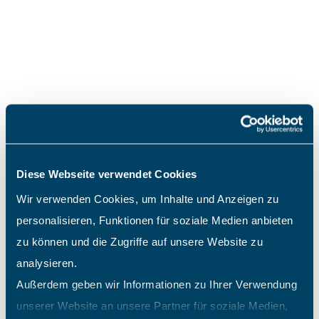
Störk-Tronic GmbH
LeoLight Industrielle Konzepte
Otto Reichelt AG
LMS Logistik Service GmbH
Brenntag Management GmbH
BridgeCo AG
Diese Webseite verwendet Cookies
Meteocontrol GmbH
Wir verwenden Cookies, um Inhalte und Anzeigen zu
personalisieren, Funktionen für soziale Medien anbieten
Partnerschaften Deutschland AG
zu können und die Zugriffe auf unsere Website zu
Adecco Human Capital Solutions
analysieren.
Außerdem geben wir Informationen zu Ihrer Verwendung
Hypotheken Management GmbH
unserer Website an unsere Partner für soziale Medien,