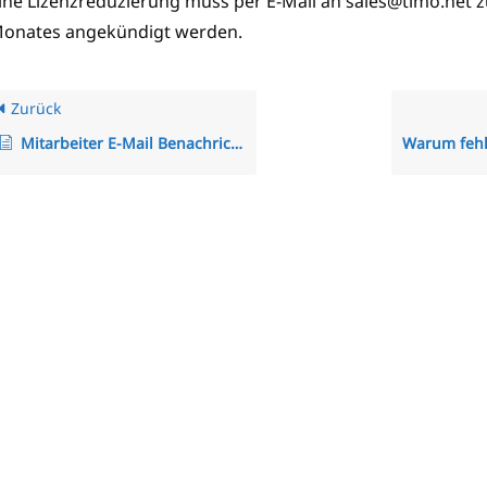
ine Lizenzreduzierung muss per E-Mail an sales@timo.net 
onates angekündigt werden.
Zurück
Mitarbeiter E-Mail Benachrichtigung Konfiguration