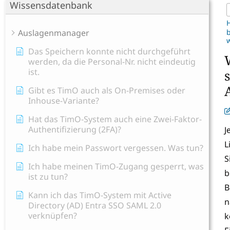
Wissensdatenbank
Auslagenmanager
b
w
Das Speichern konnte nicht durchgeführt
werden, da die Personal-Nr. nicht eindeutig
ist.
Gibt es TimO auch als On-Premises oder
Inhouse-Variante?
Hat das TimO-System auch eine Zwei-Faktor-
Authentifizierung (2FA)?
J
L
Ich habe mein Passwort vergessen. Was tun?
S
Ich habe meinen TimO-Zugang gesperrt, was
b
ist zu tun?
B
Kann ich das TimO-System mit Active
n
Directory (AD) Entra SSO SAML 2.0
verknüpfen?
k