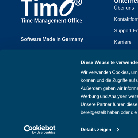
Untern
Über uns
Kontaktfor
Support-Fo
Software Made in Germany
Karriere
Achtzehnmorgenweg 3b
Impressum
61250 Usingen, Deutschland
Diese Webseite verwende
Datenschut
+49 6081 58600
Wir verwenden Cookies, um I
Sitemap
können und die Zugriffe auf 
AGB
Außerdem geben wir Informat
Werbung und Analysen weite
Unsere Partner führen diese
bereitgestellt haben oder d
Details zeigen