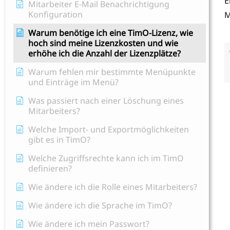
E
Mitarbeiter E-Mail Benachrichtigung
Konfiguration
M
Warum benötige ich eine TimO-Lizenz, wie
hoch sind meine Lizenzkosten und wie
erhöhe ich die Anzahl der Lizenzplätze?
Warum fehlen mir bestimmte Menüpunkte
und Einträge im Menü?
Was passiert nach einer Löschung eines
Mitarbeiters?
Welche Import- und Exportmöglichkeiten
gibt es in TimO?
Welche Zugriffsrechte kann ich im TimO
definieren?
Wie ändere ich die Rolle eines Mitarbeiters?
Wie ändere ich die Sprache im TimO?
Wie ändere ich mein Passwort?