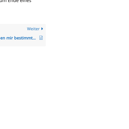
zum Ende eines
Weiter
Warum fehlen mir bestimmte Menüpunkte und Einträge im Menü?