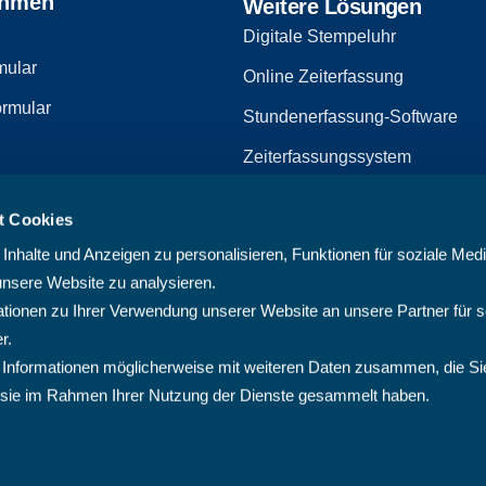
ehmen
Weitere Lösungen
Digitale Stempeluhr
mular
Online Zeiterfassung
rmular
Stundenerfassung-Software
Zeiterfassungssystem
Zeiterfassungssoftware
t Cookies
zerklärung
Arbeitszeiterfassungssystem
nhalte und Anzeigen zu personalisieren, Funktionen für soziale Med
Multiprojektmanagement-Softw
unsere Website zu analysieren.
ionen zu Ihrer Verwendung unserer Website an unsere Partner für s
PMO-Software
r.
Cloud Projektmanagement-Sof
 Informationen möglicherweise mit weiteren Daten zusammen, die Si
ie sie im Rahmen Ihrer Nutzung der Dienste gesammelt haben.
Projektplanungssoftware
Projektsoftware
Projektverwaltungssoftware