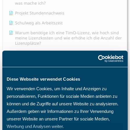
was mache ich?
Projekt Stundennachweis
Schulweg als Arbeitszeit
Warum benötige ich eine TimO-Lizenz, wie hoch sind
meine Lizenzkosten und wie erhöhe ich die Anzahl der
Lizenzplätze?
Warum fehlen mir bestimmte Menüpunkte und
Einträge im Menü?
Warum kann ich auf dem Projekt keine Zeiten
eintragen? Welche Einstellungen benötigen meine
Mitarbeiter?
Diese Webseite verwendet Cookies
Was passiert nach einer Löschung eines Mitarbeiters?
Wir verwenden Cookies, um Inhalte und Anzeigen zu
personalisieren, Funktionen für soziale Medien anbieten zu
Wie passe ich den Stundensatz eines Mitarbeiters bei
einer gebuchten Projektzeit an?
können und die Zugriffe auf unsere Website zu analysieren.
Außerdem geben wir Informationen zu Ihrer Verwendung
Alle Artikel anzeigen
( 52 )
unserer Website an unsere Partner für soziale Medien,
Projektzeiterfassung
Werbung und Analysen weiter.