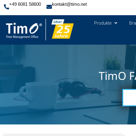
+49 6081 58600
kontakt@timo.net
Produkte
Br
TimO F