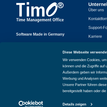
Untern
Über uns
Kontaktfor
Support-Fo
Software Made in Germany
Karriere
Achtzehnmorgenweg 3b
Impressum
61250 Usingen, Deutschland
Diese Webseite verwende
Datenschut
+49 6081 58600
Wir verwenden Cookies, um I
Sitemap
können und die Zugriffe auf 
AGB
Außerdem geben wir Informat
Werbung und Analysen weite
Unsere Partner führen diese
bereitgestellt haben oder d
Details zeigen