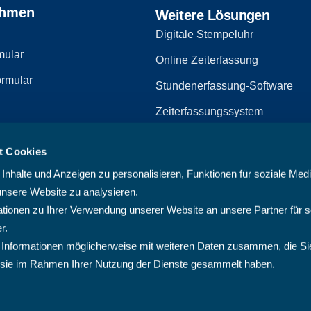
ehmen
Weitere Lösungen
Digitale Stempeluhr
mular
Online Zeiterfassung
rmular
Stundenerfassung-Software
Zeiterfassungssystem
Zeiterfassungssoftware
t Cookies
zerklärung
Arbeitszeiterfassungssystem
nhalte und Anzeigen zu personalisieren, Funktionen für soziale Med
Multiprojektmanagement-Softw
unsere Website zu analysieren.
ionen zu Ihrer Verwendung unserer Website an unsere Partner für s
PMO-Software
r.
Cloud Projektmanagement-Sof
 Informationen möglicherweise mit weiteren Daten zusammen, die Si
ie sie im Rahmen Ihrer Nutzung der Dienste gesammelt haben.
Projektplanungssoftware
Projektsoftware