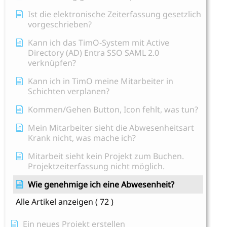
Ist die elektronische Zeiterfassung gesetzlich
vorgeschrieben?
Kann ich das TimO-System mit Active
Directory (AD) Entra SSO SAML 2.0
verknüpfen?
Kann ich in TimO meine Mitarbeiter in
Schichten verplanen?
Kommen/Gehen Button, Icon fehlt, was tun?
Mein Mitarbeiter sieht die Abwesenheitsart
Krank nicht, was mache ich?
Mitarbeit sieht kein Projekt zum Buchen.
Projektzeiterfassung nicht möglich.
Wie genehmige ich eine Abwesenheit?
Alle Artikel anzeigen
( 72 )
Ein neues Projekt erstellen