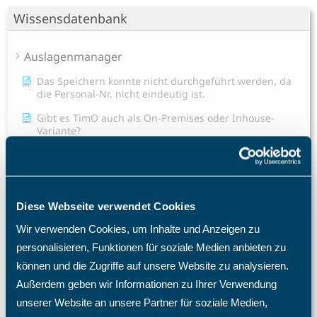
Wissensdatenbank
Auslagenmanager
Das Speichern konnte nicht durchgeführt werden, da
die Personal-Nr. nicht eindeutig ist.
Gibt es TimO auch als On-Premises oder Inhouse-
Variante?
Hat das TimO-System auch eine Zwei-Faktor-
Authentifizierung (2FA)?
Ich habe mein Passwort vergessen. Was tun?
Diese Webseite verwendet Cookies
Ich habe meinen TimO-Zugang gesperrt, was ist zu tun?
Wir verwenden Cookies, um Inhalte und Anzeigen zu
Kann ich das TimO-System mit Active Directory (AD)
personalisieren, Funktionen für soziale Medien anbieten zu
Entra SSO SAML 2.0 verknüpfen?
können und die Zugriffe auf unsere Website zu analysieren.
Mitarbeiter E-Mail Benachrichtigung Konfiguration
Außerdem geben wir Informationen zu Ihrer Verwendung
Warum benötige ich eine TimO-Lizenz, wie hoch sind
unserer Website an unsere Partner für soziale Medien,
meine Lizenzkosten und wie erhöhe ich die Anzahl der