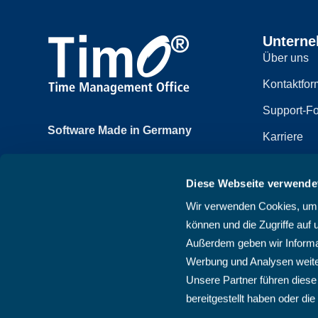
Untern
Über uns
Kontaktfor
Support-Fo
Software Made in Germany
Karriere
Achtzehnmorgenweg 3b
Impressum
61250 Usingen, Deutschland
Diese Webseite verwende
Datenschut
+49 6081 58600
Wir verwenden Cookies, um I
Sitemap
können und die Zugriffe auf 
AGB
Außerdem geben wir Informat
Werbung und Analysen weite
Unsere Partner führen diese
bereitgestellt haben oder d