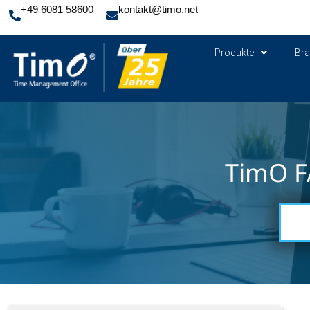
+49 6081 58600
kontakt@timo.net
Produkte
Br
TimO F