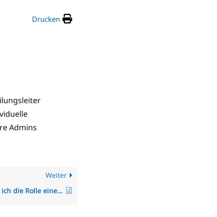
Drucken
ilungsleiter
viduelle
re Admins
Weiter
Wie ändere ich die Rolle eines Mitarbeiters?