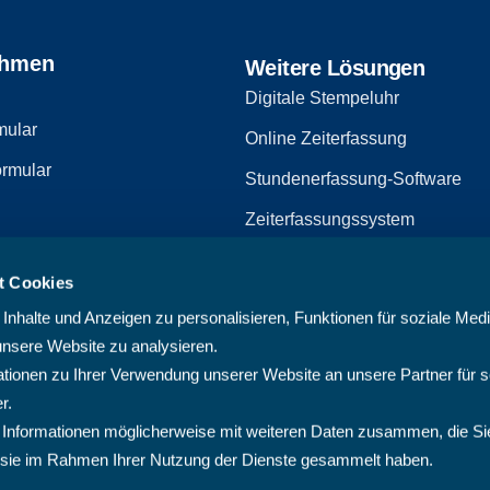
ehmen
Weitere Lösungen
Digitale Stempeluhr
mular
Online Zeiterfassung
rmular
Stundenerfassung-Software
Zeiterfassungssystem
Zeiterfassungssoftware
t Cookies
zerklärung
Arbeitszeiterfassungssystem
nhalte und Anzeigen zu personalisieren, Funktionen für soziale Med
Multiprojektmanagement-Softw
unsere Website zu analysieren.
ionen zu Ihrer Verwendung unserer Website an unsere Partner für s
PMO-Software
r.
Cloud Projektmanagement-Sof
 Informationen möglicherweise mit weiteren Daten zusammen, die Si
ie sie im Rahmen Ihrer Nutzung der Dienste gesammelt haben.
Projektplanungssoftware