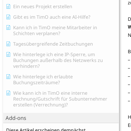
z
Ein neues Projekt erstellen
Gibt es im TimO auch eine AI-Hilfe?
D
W
Kann ich in TimO meine Mitarbeiter in
Schichten verplanen?
N
Tagesübergreifende Zeitbuchungen
B
Wie hinterlege ich eine IP-Sperre, um
–
Buchungen außerhalb des Netzwerks zu
verhindern?
–
–
Wie hinterlege ich erlaubte
Buchungszeiträume?
–
–
Wie kann ich in TimO eine interne
Rechnung/Gutschrift für Subunternehmer
–
erstellen (Verrechnung)?
H
Add-ons
E
Diese Artikel erscheinen demnächst