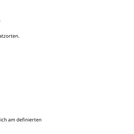
.
atzorten.
lich am definierten