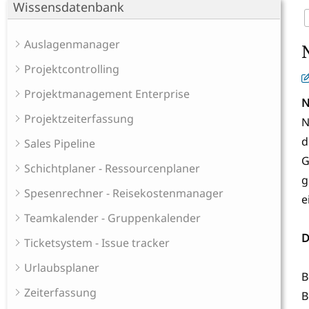
Wissensdatenbank
Auslagenmanager
Projektcontrolling
Projektmanagement Enterprise
N
Projektzeiterfassung
N
d
Sales Pipeline
G
Schichtplaner - Ressourcenplaner
g
Spesenrechner - Reisekostenmanager
e
Teamkalender - Gruppenkalender
D
Ticketsystem - Issue tracker
Urlaubsplaner
B
Zeiterfassung
B