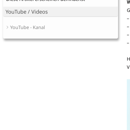
W
G
YouTube / Videos
–
–
YouTube - Kanal
–
–
H
V