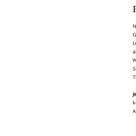
N
G
L
a
W
S
T
J
k
A