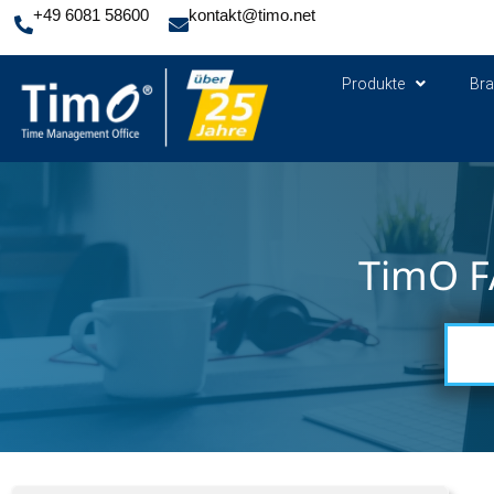
+49 6081 58600
kontakt@timo.net
Produkte
Br
TimO F