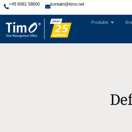
+49 6081 58600
kontakt@timo.net
Produkte
Br
Def