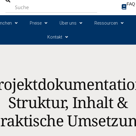
FAQ
anchen
Preise
Über uns
Ressourcen
Kontakt
rojektdokumentatio
Struktur, Inhalt &
raktische Umsetzu