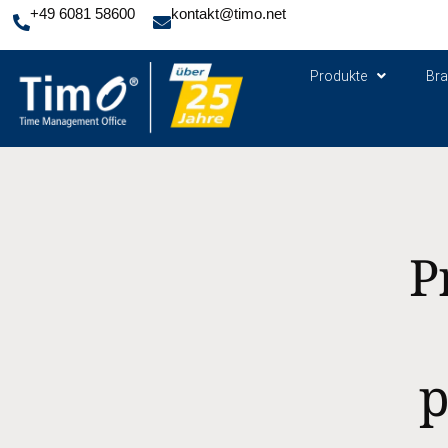
+49 6081 58600
kontakt@timo.net
Produkte
Br
P
p