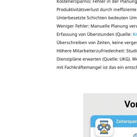
Kostenersparnis: Fehler in der Planun
Produktivitätsverlust durch ineffizient
Unterbesetzte Schichten bedeuten Ums
Weniger Fehler: Manuelle Planung veru
Erfassung von Überstunden (Quelle:
Kr
Überschreiben von Zeiten, keine verge
Höhere Mitarbeiterzufriedenheit: Stu
Dienstpläne erwarten (Quelle: UKG). We
mit Fachkräftemangel ist das ein entsc