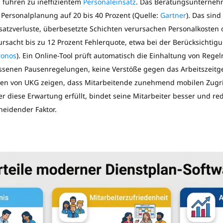
g führen zu ineffizientem
Personaleinsatz
. Das Beratungsunternehm
e Personalplanung auf 20 bis 40 Prozent (Quelle:
Gartner
). Das sind
atzverluste, überbesetzte Schichten verursachen Personalkosten
rsacht bis zu 12 Prozent Fehlerquote, etwa bei der Berücksichtig
onos
). Ein Online-Tool prüft automatisch die Einhaltung von Rege
ssenen Pausenregelungen, keine Verstöße gegen das Arbeitszeitge
dien von UKG zeigen, dass Mitarbeitende zunehmend mobilen Zugri
r diese Erwartung erfüllt, bindet seine Mitarbeiter besser und re
heidender Faktor.