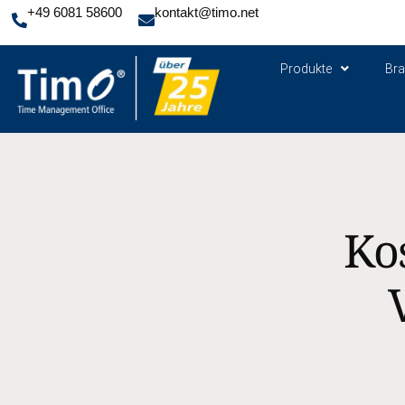
+49 6081 58600
kontakt@timo.net
Produkte
Br
Ko