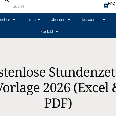
FAQ
anchen
Preise
Über uns
Ressourcen
Kontakt
stenlose Stundenzett
Vorlage 2026 (Excel 
PDF)