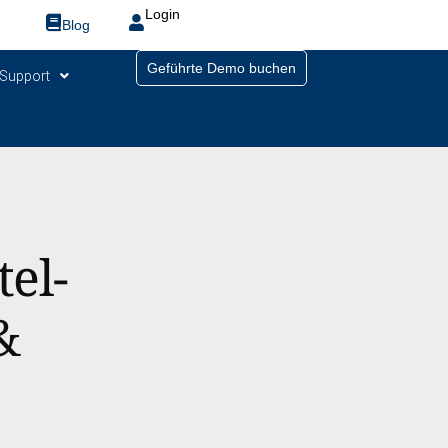
Login
Blog
Geführte Demo buchen
Support
el-
&