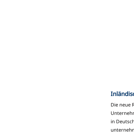
Inländi
Die neue R
Unternehm
in Deutsc
unternehm