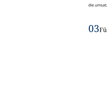
die umsatz
03
Fü