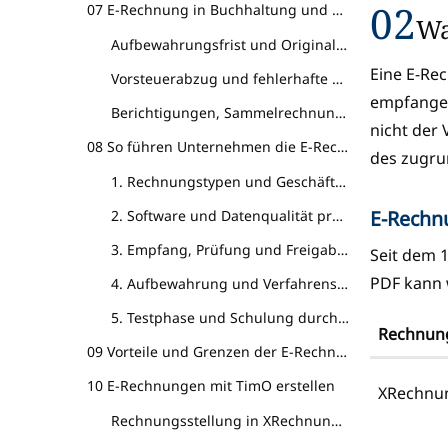
02
07 E-Rechnung in Buchhaltung und Archivierung
Wa
Aufbewahrungsfrist und Originalformat
Eine E-Rec
Vorsteuerabzug und fehlerhafte Rechnungen
empfangen
Berichtigungen, Sammelrechnungen und Verträge
nicht der 
08 So führen Unternehmen die E-Rechnung ein
des zugru
1. Rechnungstypen und Geschäftspartner erfassen
E-Rechn
2. Software und Datenqualität prüfen
3. Empfang, Prüfung und Freigabe organisieren
Seit dem 
PDF kann 
4. Aufbewahrung und Verfahrensdokumentation anpassen
5. Testphase und Schulung durchführen
Rechnun
09 Vorteile und Grenzen der E-Rechnung
10 E-Rechnungen mit TimO erstellen
XRechnu
Rechnungsstellung in XRechnung und ZUGFeRD