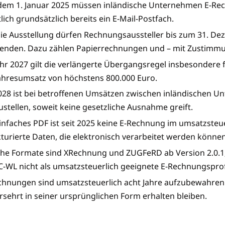
 dem 1. Januar 2025 müssen inländische Unternehmen E-R
lich grundsätzlich bereits ein E-Mail-Postfach.
die Ausstellung dürfen Rechnungsaussteller bis zum 31. 
enden. Dazu zählen Papierrechnungen und – mit Zustimm
ahr 2027 gilt die verlängerte Übergangsregel insbesondere
ahresumsatz von höchstens 800.000 Euro.
028 ist bei betroffenen Umsätzen zwischen inländischen U
stellen, soweit keine gesetzliche Ausnahme greift.
einfaches PDF ist seit 2025 keine E-Rechnung im umsatzsteu
kturierte Daten, die elektronisch verarbeitet werden können
che Formate sind XRechnung und ZUGFeRD ab Version 2.0.1
C-WL nicht als umsatzsteuerlich geeignete E-Rechnungsprof
chnungen sind umsatzsteuerlich acht Jahre aufzubewahren. 
rsehrt in seiner ursprünglichen Form erhalten bleiben.