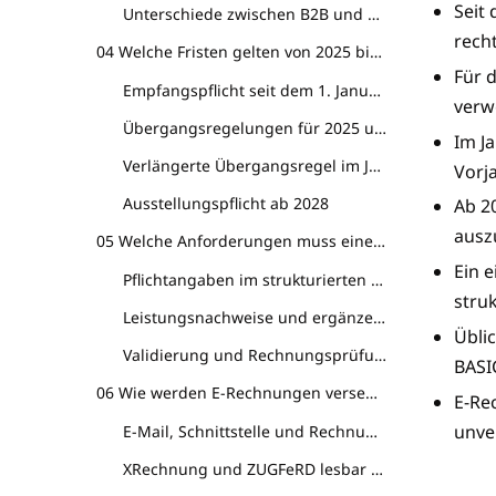
Seit
Unterschiede zwischen B2B und B2G
recht
04 Welche Fristen gelten von 2025 bis 2028?
Für 
Empfangspflicht seit dem 1. Januar 2025
verw
Übergangsregelungen für 2025 und 2026
Im J
Verlängerte Übergangsregel im Jahr 2027
Vorj
Ausstellungspflicht ab 2028
Ab 2
auszu
05 Welche Anforderungen muss eine E-Rechnung erfüllen?
Ein 
Pflichtangaben im strukturierten Rechnungsteil
stru
Leistungsnachweise und ergänzende Anlagen
Übli
Validierung und Rechnungsprüfung
BASI
06 Wie werden E-Rechnungen versendet, empfangen und gelesen?
E-Re
unve
E-Mail, Schnittstelle und Rechnungsportal
XRechnung und ZUGFeRD lesbar darstellen