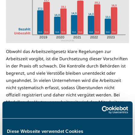
Obwohl das Arbeitszeitgesetz klare Regelungen zur
Arbeitszeit vorgibt, ist die Durchsetzung dieser Vorschriften
in der Praxis oft schwach. Die Kontrolle durch Behörden ist
begrenzt, und viele Verstöße bleiben unentdeckt oder
ungeahndet. In vielen Unternehmen wird die Arbeitszeit
nicht systematisch erfasst, sodass Überstunden nicht
offiziell registriert und daher nicht vergütet werden. Bei
Modellen der Vertrauensarbeitszeit wird den Mitarbeitern
selbst überlassen, ihre Arbeitszeit zu managen.
Mitarbeiter fühlen sich oft moralisch verpflichtet, länger zu
arbeiten, um ihre Loyalität und ihren Einsatz zu zeigen. Sie
befürchten, dass sie bei Weigerung, Überstunden zu
Diese Webseite verwendet Cookies