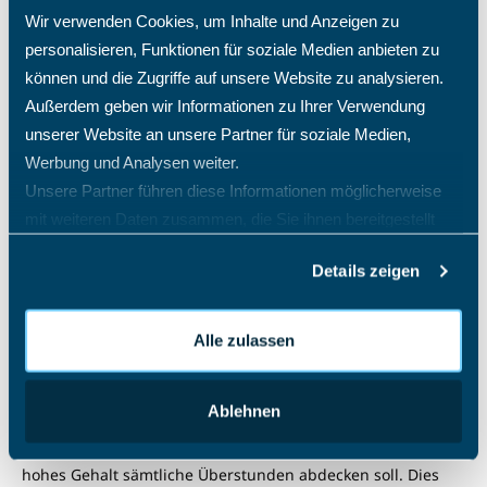
leisten, ihre Karrierechancen beeinträchtigen oder sogar
Wir verwenden Cookies, um Inhalte und Anzeigen zu
ihren Arbeitsplatz verlieren könnten. Viele Arbeitsverträge
personalisieren, Funktionen für soziale Medien anbieten zu
enthalten keine klaren Regelungen zur Vergütung von
können und die Zugriffe auf unsere Website zu analysieren.
Überstunden oder enthalten Klauseln, die Mehrarbeit
Außerdem geben wir Informationen zu Ihrer Verwendung
pauschal mit dem Gehalt abgelten. Dies führt dazu, dass
unserer Website an unsere Partner für soziale Medien,
Überstunden häufig nicht separat vergütet werden.
Werbung und Analysen weiter.
Unsere Partner führen diese Informationen möglicherweise
mit weiteren Daten zusammen, die Sie ihnen bereitgestellt
haben oder die sie im Rahmen Ihrer Nutzung der Dienste
Details zeigen
gesammelt haben.
Alle zulassen
Ablehnen
Besonders bei Führungskräften und höher qualifizierten
Angestellten sind All-In-Verträge üblich, bei denen ein
hohes Gehalt sämtliche Überstunden abdecken soll. Dies