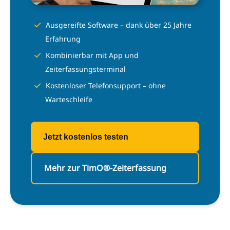
Ausgereifte Software – dank über 25 Jahre
Erfahrung
Kombinierbar mit App und
Zeiterfassungsterminal
Kostenloser Telefonsupport – ohne
Warteschleife
Jetzt kostenlos testen
Mehr zur TimO®-Zeiterfassung