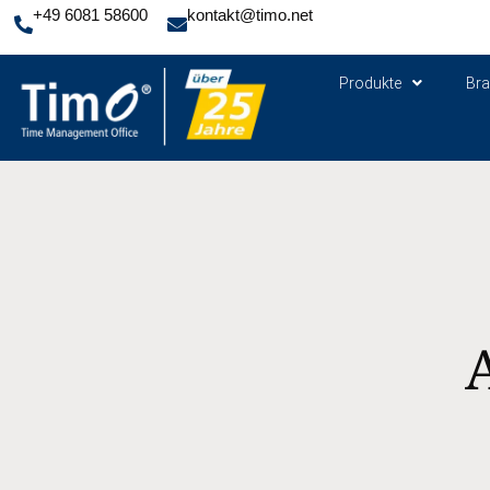
+49 6081 58600
kontakt@timo.net
Produkte
Br
A