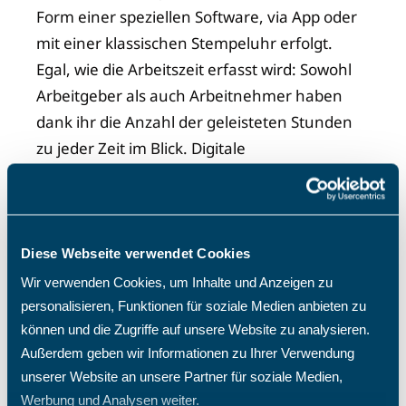
Form einer speziellen Software, via App oder
mit einer klassischen Stempeluhr erfolgt.
Egal, wie die Arbeitszeit erfasst wird: Sowohl
Arbeitgeber als auch Arbeitnehmer haben
dank ihr die Anzahl der geleisteten Stunden
zu jeder Zeit im Blick. Digitale
Zeiterfassungssysteme stellen umfassende
Funktionen für die Zeiterfassung
und das
digitale Stundekonto bereit. Sie
automatisieren viele Prozesse, wie z.B. die
Diese Webseite verwendet Cookies
Berechnung von Überstunden und die
Wir verwenden Cookies, um Inhalte und Anzeigen zu
Erstellung von Arbeitszeitnachweisen. Dies
personalisieren, Funktionen für soziale Medien anbieten zu
können und die Zugriffe auf unsere Website zu analysieren.
spart Zeit und reduziert den
Außerdem geben wir Informationen zu Ihrer Verwendung
Verwaltungsaufwand. Auch Korrekuren sind
unserer Website an unsere Partner für soziale Medien,
leicht durchzuführen. So können zum Beispiel
Werbung und Analysen weiter.