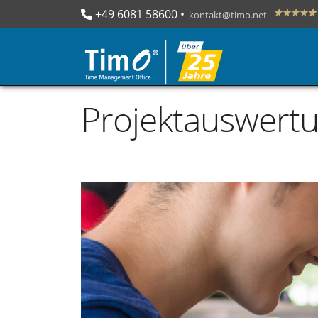
+49 6081 58600
 • 

kontakt@timo.net
Projektauswertu