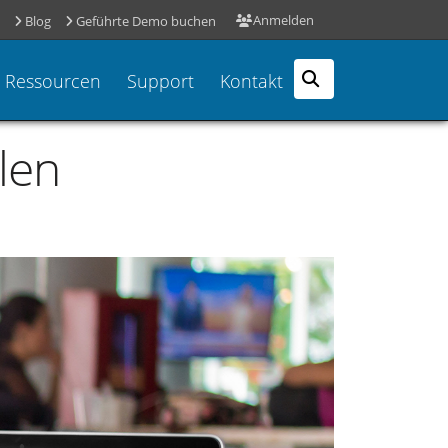
Anmelden
Blog
Geführte Demo buchen
Ressourcen
Support
Kontakt
len