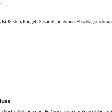
r
sten, Ist-Kosten, Budget, Gesamteinnahmen. Abschlagsrechnu
luss
e Nachkalkulation und die Auswertung der Kennzahlen im M