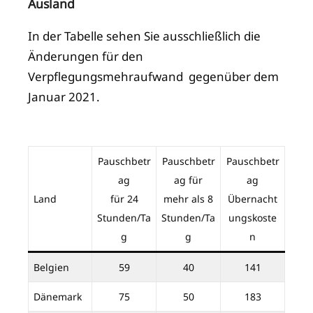
Ausland
In der Tabelle sehen Sie ausschließlich die
Änderungen für den
Verpflegungsmehraufwand gegenüber dem
Januar 2021.
Pauschbetr
Pauschbetr
Pauschbetr
ag
ag für
ag
Land
für 24
mehr als 8
Übernacht
Stunden/Ta
Stunden/Ta
ungskoste
g
g
n
Belgien
59
40
141
Dänemark
75
50
183