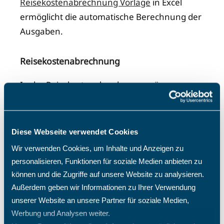
Reisekostenabrechnung Vorlage
in Excel
ermöglicht die automatische Berechnung der
Ausgaben.
Reisekostenabrechnung
In der Reisekostenabrechnung müssen
genaue Angaben zur Reise gemacht werden:
Datum, Dauer, Ziel und Zweck der Reise.
Diese Webseite verwendet Cookies
Wir verwenden Cookies, um Inhalte und Anzeigen zu
personalisieren, Funktionen für soziale Medien anbieten zu
können und die Zugriffe auf unsere Website zu analysieren.
Reisekosten mühelos digital
Außerdem geben wir Informationen zu Ihrer Verwendung
erfassen und abrechnen mit TimO®
unserer Website an unsere Partner für soziale Medien,
Werbung und Analysen weiter.