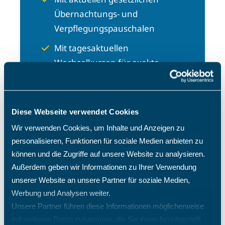
Übernachtungs- und
Verpflegungspauschalen
Mit tagesaktuellen
Wechselkursen für exakte
Abrechnungen
Kostenloser Telefonsupport –
ohne Warteschleife
Diese Webseite verwendet Cookies
Wir verwenden Cookies, um Inhalte und Anzeigen zu
personalisieren, Funktionen für soziale Medien anbieten zu
Jetzt kostenlos testen
können und die Zugriffe auf unsere Website zu analysieren.
Außerdem geben wir Informationen zu Ihrer Verwendung
Mehr zur Reisekosten-
unserer Website an unsere Partner für soziale Medien,
Software
Werbung und Analysen weiter.
Unsere Partner führen diese Informationen möglicherweise
mit weiteren Daten zusammen, die Sie ihnen bereitgestellt