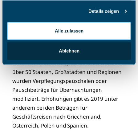
haben oder die sie im Rahmen Ihrer Nutzung der Dienste
Details zeigen
gesammelt haben.
Höhere Pauschbeträge für
Griechenland, Spanien, Österreich und
Alle zulassen
Polen 2019
Ablehnen
Die Tabelle des Bundesministeriums der
Finanzen umfasst insgesamt 180 Länder. Bei
über 50 Staaten, Großstädten und Regionen
wurden Verpflegungspauschalen oder
Pauschbeträge für Übernachtungen
modifiziert. Erhöhungen gibt es 2019 unter
anderem bei den Beträgen für
Geschäftsreisen nach Griechenland,
Österreich, Polen und Spanien.