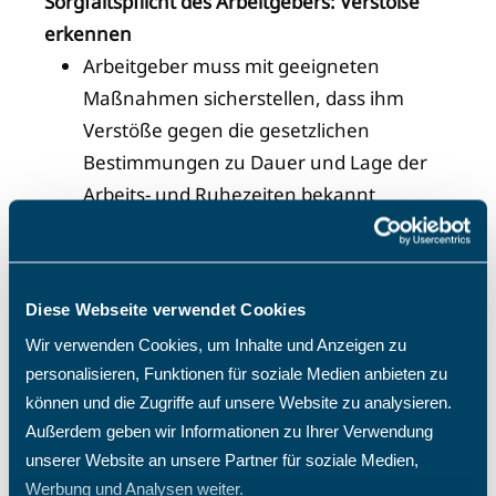
Sorgfaltspflicht des Arbeitgebers: Verstöße
erkennen
Arbeitgeber muss mit geeigneten
Maßnahmen sicherstellen, dass ihm
Verstöße gegen die gesetzlichen
Bestimmungen zu Dauer und Lage der
Arbeits- und Ruhezeiten bekannt
werden.
Einblick in die aufgezeichnete Arbeitszeit
Diese Webseite verwendet Cookies
Der Arbeitgeber ist verpflichtet, den
Arbeitnehmer auf dessen Wunsch über
Wir verwenden Cookies, um Inhalte und Anzeigen zu
personalisieren, Funktionen für soziale Medien anbieten zu
die erfasste Arbeitszeit zu informieren.
können und die Zugriffe auf unsere Website zu analysieren.
Er muss ihm auf Anfrage eine Kopie der
Außerdem geben wir Informationen zu Ihrer Verwendung
Aufzeichnungen zur Verfügung zu
unserer Website an unsere Partner für soziale Medien,
stellen.
Werbung und Analysen weiter.