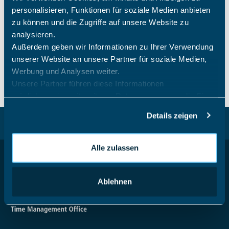
personalisieren, Funktionen für soziale Medien anbieten
keine Verpflichtungen
zu können und die Zugriffe auf unsere Website zu
keine Weitergabe Ihrer Daten
analysieren.
Außerdem geben wir Informationen zu Ihrer Verwendung
keine Softwareinstallation
unserer Website an unsere Partner für soziale Medien,
kein Sammel-Testzugang
Werbung und Analysen weiter.
Unsere Partner führen diese Informationen
möglicherweise mit weiteren Daten zusammen, die Sie
ihnen bereitgestellt haben oder die sie im Rahmen Ihrer
Details zeigen
Nutzung der Dienste gesammelt haben.
Zurück nach oben
Alle zulassen
Ablehnen