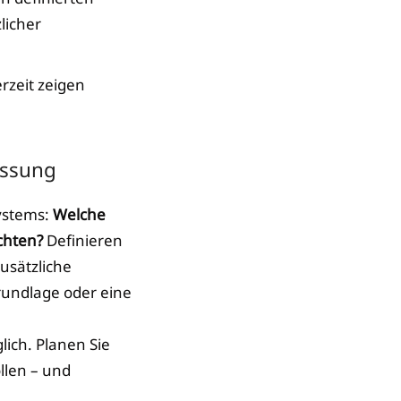
licher
erzeit zeigen
assung
systems:
Welche
chten?
Definieren
usätzliche
Grundlage oder eine
ich. Planen Sie
llen – und