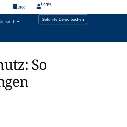
Login
Blog
Geführte Demo buchen
Support
utz: So
ungen