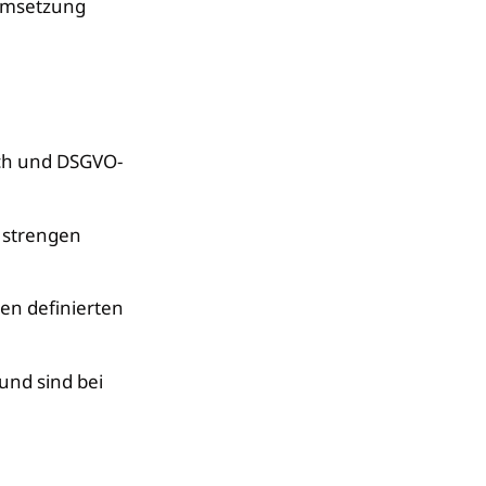
 Umsetzung
sch und DSGVO-
 strengen
den definierten
nd sind bei