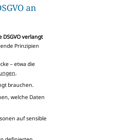
 DSGVO an
e DSGVO verlangt
ende Prinzipien
ecke – etwa die
nungen
.
ingt brauchen.
nnen, welche Daten
rsonen auf sensible
en definierten