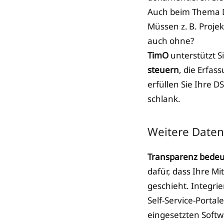
Auch beim Thema D
Müssen z. B. Proje
auch ohne?
TimO
unterstützt S
steuern
, die Erfas
erfüllen Sie Ihre 
schlank.
Weitere Daten
Transparenz bedeut
dafür, dass Ihre M
geschieht. Integri
Self-Service-Porta
eingesetzten Softw