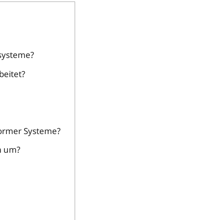
systeme?
eitet?
former Systeme?
m um?