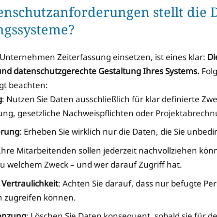
enschutzanforderungen stellt die
ungssysteme?
Unternehmen Zeiterfassung einsetzen, ist eines klar:
Di
und datenschutzgerechte Gestaltung Ihres Systems.
Folg
ngt beachten:
g
: Nutzen Sie Daten ausschließlich für klar definierte Zw
g, gesetzliche Nachweispflichten oder
Projektabrech
erung
: Erheben Sie wirklich nur die Daten, die Sie unbed
 Ihre Mitarbeitenden sollen jederzeit nachvollziehen kö
 zu welchem Zweck – und wer darauf Zugriff hat.
 Vertraulichkeit
: Achten Sie darauf, dass nur befugte Pe
n zugreifen können.
enzung
: Löschen Sie Daten konsequent, sobald sie für d