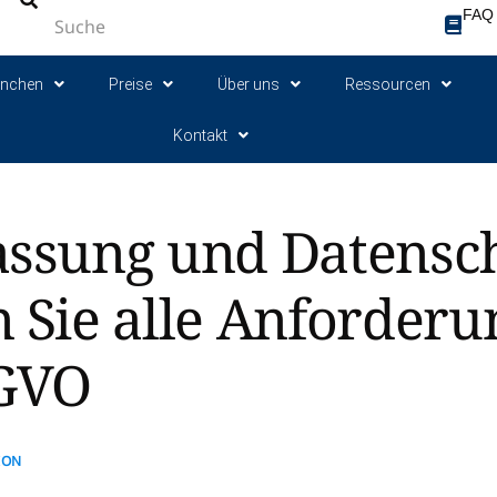
FAQ
anchen
Preise
Über uns
Ressourcen
Kontakt
assung und Datensch
n Sie alle Anforder
GVO
ION