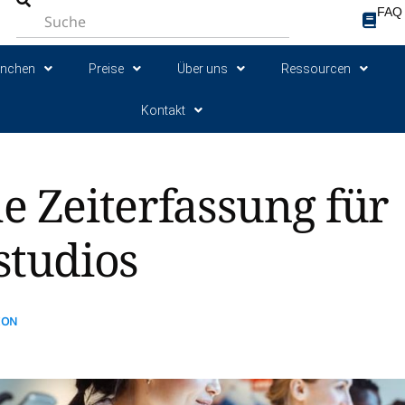
FAQ
anchen
Preise
Über uns
Ressourcen
Kontakt
e Zeiterfassung für
studios
ION