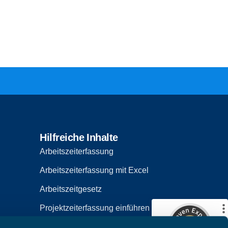
Kundenbewertungen und Erfahrungen zu
TimO
Hilfreiche Inhalte
Arbeitszeiterfassung
%
99
GUT
Empfehlungen auf
Arbeitszeiterfassung mit Excel
ProvenExpert.com
5,00
/
4,49
Arbeitszeitgesetz
570
121
Projektzeiterfassung einführen
2
Bewertungen von
Bewertungen auf
anderen Quellen
ProvenExpert.com
Projektzeiterfassung mit Excel