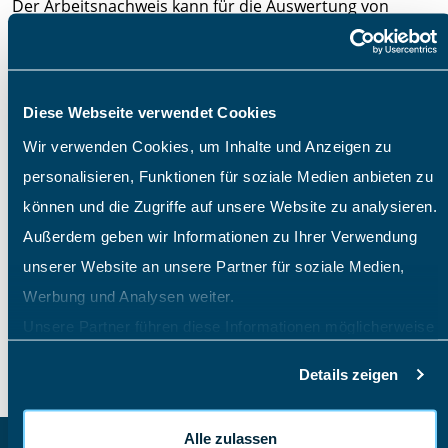
Der Arbeitsnachweis kann für die Auswertung von
Arbeitsstunden (Soll/Ist-Stunden) sowie als
Stundennachweis für Kunden genutzt werden und ist
ideal zur Erfüllung der Dokumentationspflicht beim
Diese Webseite verwendet Cookies
Mindestlohn. Zahlreiche Unternehmen setzen diese
Wir verwenden Cookies, um Inhalte und Anzeigen zu
einfache und flexible Software bereits ein. Überzeugen
personalisieren, Funktionen für soziale Medien anbieten zu
Sie sich selbst und fordern Sie einen Testzugang an!
können und die Zugriffe auf unsere Website zu analysieren.
Außerdem geben wir Informationen zu Ihrer Verwendung
unserer Website an unsere Partner für soziale Medien,
Werbung und Analysen weiter.
30 Tage kostenlos testen
Unsere Partner führen diese Informationen möglicherweise
mit weiteren Daten zusammen, die Sie ihnen bereitgestellt
Details zeigen
haben oder die sie im Rahmen Ihrer Nutzung der Dienste
gesammelt haben.
Alle zulassen