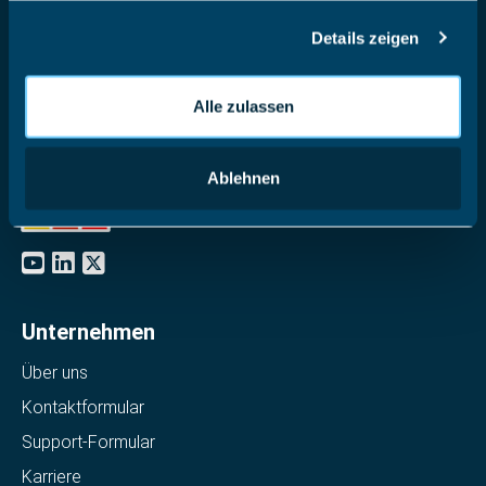
ihnen bereitgestellt haben oder die sie im Rahmen Ihrer
Details zeigen
Nutzung der Dienste gesammelt haben.
Software Made in Germany
Alle zulassen
Achtzehnmorgenweg 3b
61250 Usingen, Deutschland
Ablehnen
+49 6081 58600
Unternehmen
Über uns
Kontaktformular
Support-Formular
Karriere